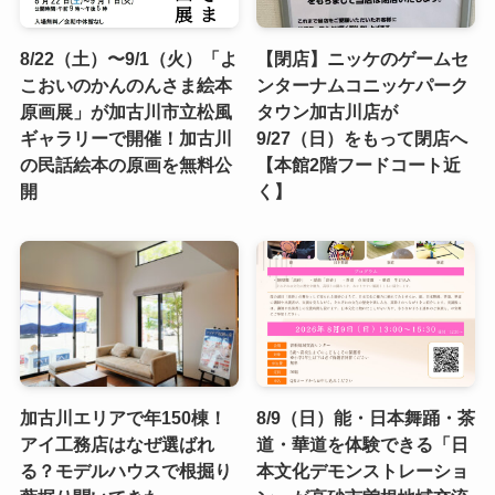
8/22（土）〜9/1（火）「よ
【閉店】ニッケのゲームセ
こおいのかんのんさま絵本
ンターナムコニッケパーク
原画展」が加古川市立松風
タウン加古川店が
ギャラリーで開催！加古川
9/27（日）をもって閉店へ
の民話絵本の原画を無料公
【本館2階フードコート近
開
く】
加古川エリアで年150棟！
8/9（日）能・日本舞踊・茶
アイ工務店はなぜ選ばれ
道・華道を体験できる「日
る？モデルハウスで根掘り
本文化デモンストレーショ