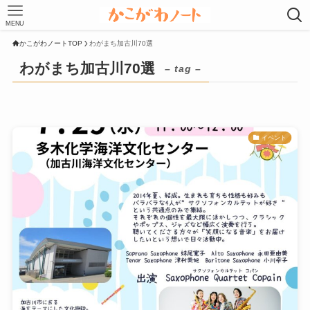
MENU
かこがわノートTOP
わがまち加古川70選
わがまち加古川70選
– tag –
イベント