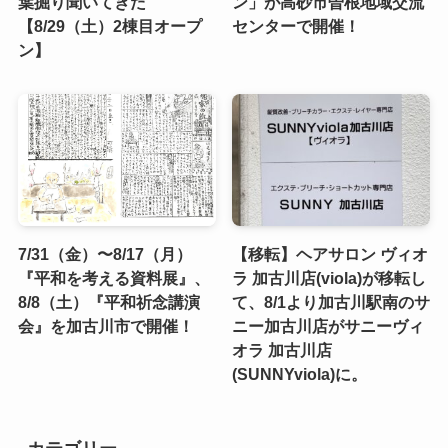
葉掘り聞いてきた
ン」が高砂市曽根地域交流
【8/29（土）2棟目オープ
センターで開催！
ン】
7/31（金）〜8/17（月）
【移転】ヘアサロン ヴィオ
『平和を考える資料展』、
ラ 加古川店(viola)が移転し
8/8（土）『平和祈念講演
て、8/1より加古川駅南のサ
会』を加古川市で開催！
ニー加古川店がサニーヴィ
オラ 加古川店
(SUNNYviola)に。