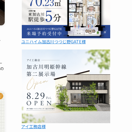
ン
ユニハイム加古川つつじ野GATE様
ー
店の
ス
アイ工務店様