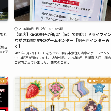
2026年8月7日（金） 07:00公開
まと
【閉店】GiGO明石が9/27（日）で閉店！ドライブイ
】
ながさわ敷地内のゲームセンター【明石西インター近
く】
（加古
味で更
2026年9月27日（日）をもって、明石市魚住町清水のゲームセンタ
GiGO明石が閉店します。 店舗外観。2026年8月3日撮影 入口に閉
ご案内が出ていました。 閉店のご案...
ント
加古川ニュー