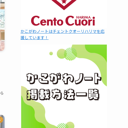
かこがわノートはチェントクオーリハリマを応
援しています！
」
ァ
じら
ル