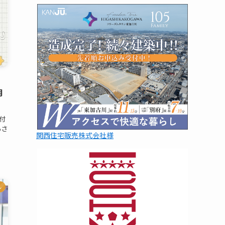
月
付
るさ
関西住宅販売株式会社様
ル