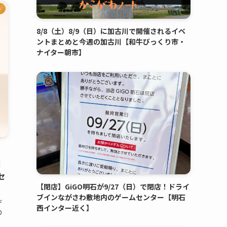
ト
8/8（土）8/9（日）に加古川で開催されるイベ
ントまとめと今週の加古川【和牛びっくり市・
ナイター朝市】
日
セ
【閉店】GiGO明石が9/27（日）で閉店！ドライ
ブインながさわ敷地内のゲームセンター【明石
デ
西インター近く】
0