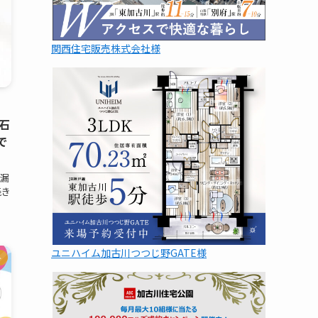
関西住宅販売株式会社様
石
で
木漏
焼き
ユニハイム加古川つつじ野GATE様
ト