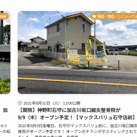
情報
開店・閉店・リニューア
2021年8月31日（火） 12:00公開
、加
【開院】神野町石守に加古川坂口鍼灸整骨院が
9/9（木）オープン予定！【マックスバリュ石守店前
ら6つ
2021年9月9日金曜日、石守のマックスバリュ前に、加古川坂口鍼
ーの給
骨院がオープン予定です！ オープンのチラシがポスティングされ