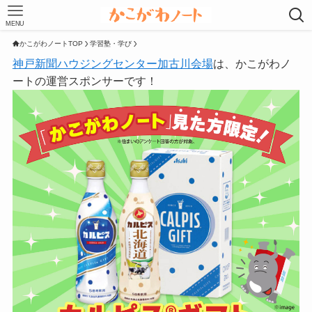
MENU
かこがわノートTOP
学習塾・学び
神戸新聞ハウジングセンター加古川会場
は、かこがわノ
ートの運営スポンサーです！