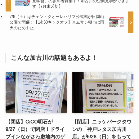
見学会」の参加者募集中！加古川の企業見学ができま
す【7月末〆切】
7/8（土）はチェントクオーレハリマ公式戦が日岡山
公園で開催！【14:30キックオフ】※ムサシ朝市は雨
天のため中止
こんな加古川の話題もあるよ！
【閉店】GiGO明石が
【閉店】ニッケパークタウ
9/27（日）で閉店！ドライ
ンの「神戸レタス加古川
ブインながさわ敷地内のゲ
店」が6/28（日）をもって