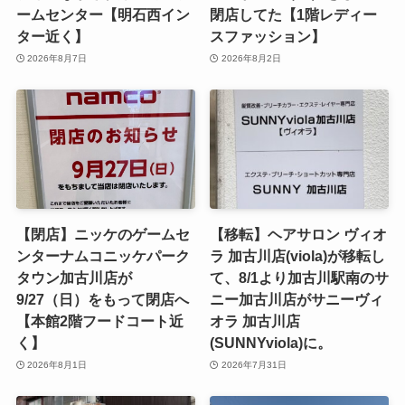
ームセンター【明石西イン
閉店してた【1階レディー
ター近く】
スファッション】
2026年8月7日
2026年8月2日
【閉店】ニッケのゲームセ
【移転】ヘアサロン ヴィオ
ンターナムコニッケパーク
ラ 加古川店(viola)が移転し
タウン加古川店が
て、8/1より加古川駅南のサ
9/27（日）をもって閉店へ
ニー加古川店がサニーヴィ
【本館2階フードコート近
オラ 加古川店
く】
(SUNNYviola)に。
2026年8月1日
2026年7月31日