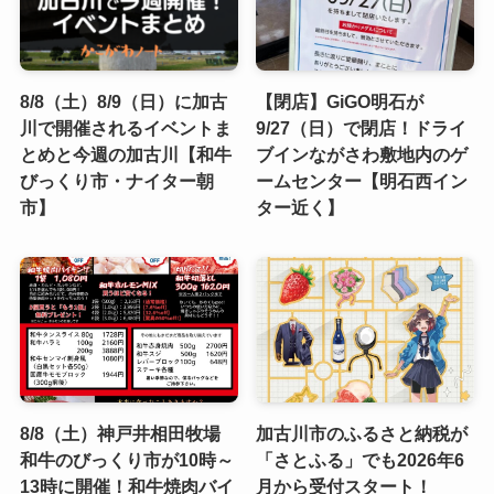
8/8（土）8/9（日）に加古
【閉店】GiGO明石が
川で開催されるイベントま
9/27（日）で閉店！ドライ
とめと今週の加古川【和牛
ブインながさわ敷地内のゲ
びっくり市・ナイター朝
ームセンター【明石西イン
市】
ター近く】
8/8（土）神戸井相田牧場
加古川市のふるさと納税が
和牛のびっくり市が10時～
「さとふる」でも2026年6
13時に開催！和牛焼肉バイ
月から受付スタート！