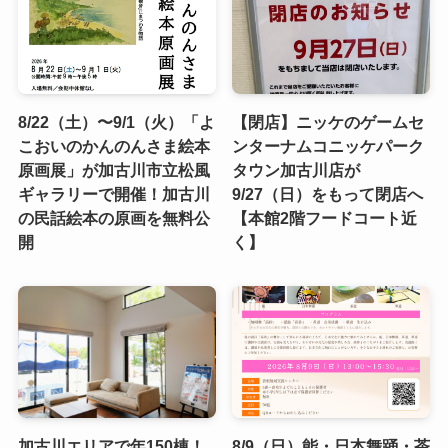
8/22（土）〜9/1（火）「よ
【閉店】ニッケのゲームセ
こおいのかんのんさま絵本
ンターナムコニッケパーク
原画展」が加古川市立松風
タウン加古川店が
ギャラリーで開催！加古川
9/27（日）をもって閉店へ
の民話絵本の原画を無料公
【本館2階フードコート近
開
く】
加古川エリアで年150棟！
8/9（日）能・日本舞踊・茶