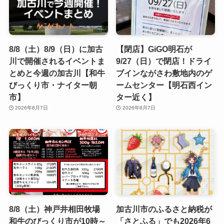
8/8（土）8/9（日）に加古
【閉店】GiGO明石が
川で開催されるイベントま
9/27（日）で閉店！ドライ
とめと今週の加古川【和牛
ブインながさわ敷地内のゲ
びっくり市・ナイター朝
ームセンター【明石西イン
市】
ター近く】
2026年8月7日
2026年8月7日
8/8（土）神戸井相田牧場
加古川市のふるさと納税が
和牛のびっくり市が10時～
「さとふる」でも2026年6