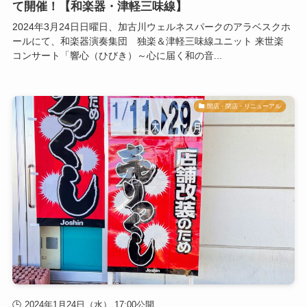
て開催！【和楽器・津軽三味線】
2024年3月24日日曜日、加古川ウェルネスパークのアラベスクホ
ールにて、和楽器演奏集団 独楽＆津軽三味線ユニット 来世楽
コンサート「響心（ひびき）～心に届く和の音...
開店・閉店・リニューアル
2024年1月24日（水） 17:00公開