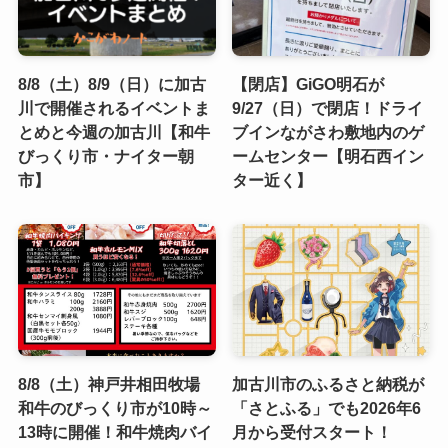
8/8（土）8/9（日）に加古
【閉店】GiGO明石が
川で開催されるイベントま
9/27（日）で閉店！ドライ
とめと今週の加古川【和牛
ブインながさわ敷地内のゲ
びっくり市・ナイター朝
ームセンター【明石西イン
市】
ター近く】
8/8（土）神戸井相田牧場
加古川市のふるさと納税が
和牛のびっくり市が10時～
「さとふる」でも2026年6
13時に開催！和牛焼肉バイ
月から受付スタート！