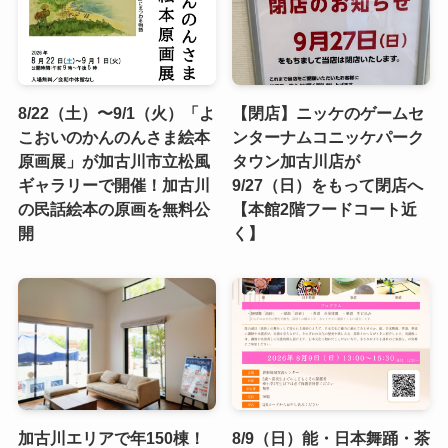
8/22（土）〜9/1（火）「よ
【閉店】ニッケのゲームセ
こおいのかんのんさま絵本
ンターナムコニッケパーク
原画展」が加古川市立松風
タウン加古川店が
ギャラリーで開催！加古川
9/27（日）をもって閉店へ
の民話絵本の原画を無料公
【本館2階フードコート近
開
く】
加古川エリアで年150棟！
8/9（日）能・日本舞踊・茶