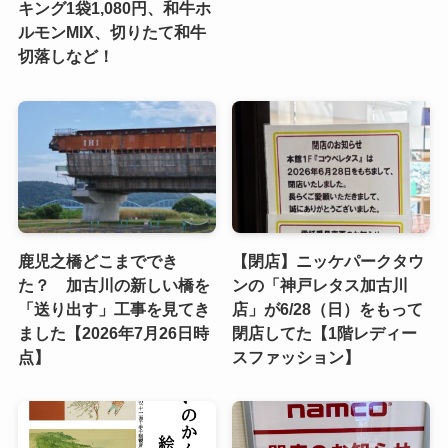
キング1袋1,080円、和牛ホ
ルモンMIX、切りたて和牛
切落しなど！
鹿児之橋どこまででき
【閉店】ニッケパークタウ
た？ 加古川の新しい橋を
ンの「神戸レタス加古川
「送り出す」工事を見てき
店」が6/28（日）をもって
ました【2026年7月26日時
閉店してた【1階レディー
点】
スファッション】