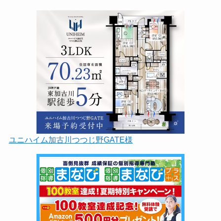
ユニハイム加古川つつじ野GATE様