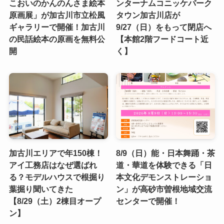
こおいのかんのんさま絵本
ンターナムコニッケパーク
原画展」が加古川市立松風
タウン加古川店が
ギャラリーで開催！加古川
9/27（日）をもって閉店へ
の民話絵本の原画を無料公
【本館2階フードコート近
開
く】
加古川エリアで年150棟！
8/9（日）能・日本舞踊・茶
アイ工務店はなぜ選ばれ
道・華道を体験できる「日
る？モデルハウスで根掘り
本文化デモンストレーショ
葉掘り聞いてきた
ン」が高砂市曽根地域交流
【8/29（土）2棟目オープ
センターで開催！
ン】