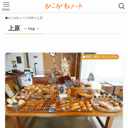
MENU
かこがわノートTOP
上原
上原
– tag –
開店・閉店・リニューアル