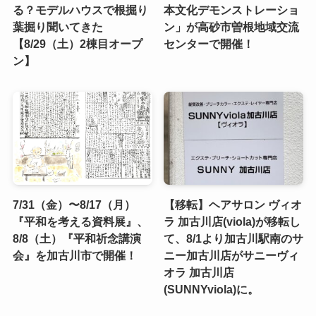
る？モデルハウスで根掘り
本文化デモンストレーショ
葉掘り聞いてきた
ン」が高砂市曽根地域交流
【8/29（土）2棟目オープ
センターで開催！
ン】
7/31（金）〜8/17（月）
【移転】ヘアサロン ヴィオ
『平和を考える資料展』、
ラ 加古川店(viola)が移転し
8/8（土）『平和祈念講演
て、8/1より加古川駅南のサ
会』を加古川市で開催！
ニー加古川店がサニーヴィ
オラ 加古川店
(SUNNYviola)に。