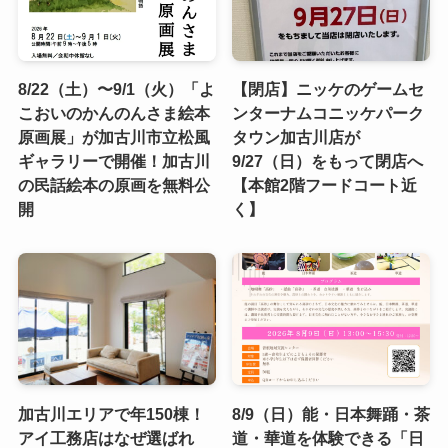
8/22（土）〜9/1（火）「よ
【閉店】ニッケのゲームセ
こおいのかんのんさま絵本
ンターナムコニッケパーク
原画展」が加古川市立松風
タウン加古川店が
ギャラリーで開催！加古川
9/27（日）をもって閉店へ
の民話絵本の原画を無料公
【本館2階フードコート近
開
く】
加古川エリアで年150棟！
8/9（日）能・日本舞踊・茶
アイ工務店はなぜ選ばれ
道・華道を体験できる「日