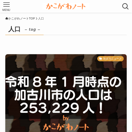
MENU
かこがわノートTOP
人口
人口
– tag –
加古川ニュース