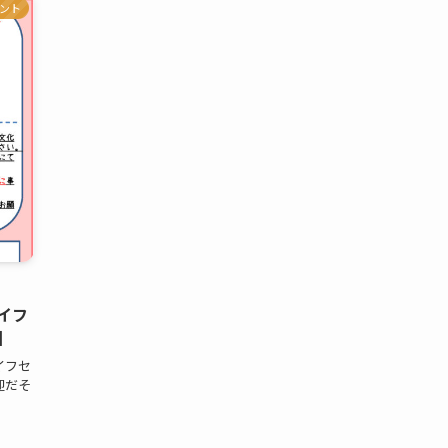
ント
イフ
】
イフセ
迎だそ