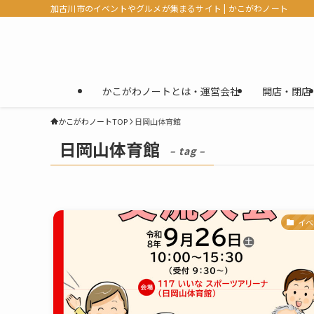
加古川市のイベントやグルメが集まるサイト | かこがわノート
かこがわノートとは・運営会社
開店・閉店
かこがわノートTOP
日岡山体育館
日岡山体育館
– tag –
イベ