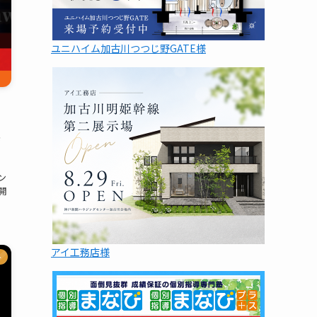
ユニハイム加古川つつじ野GATE様
育
ン
が開
アイ工務店様
ト