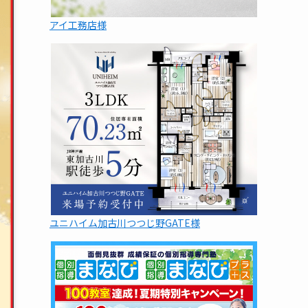
アイ工務店様
ユニハイム加古川つつじ野GATE様