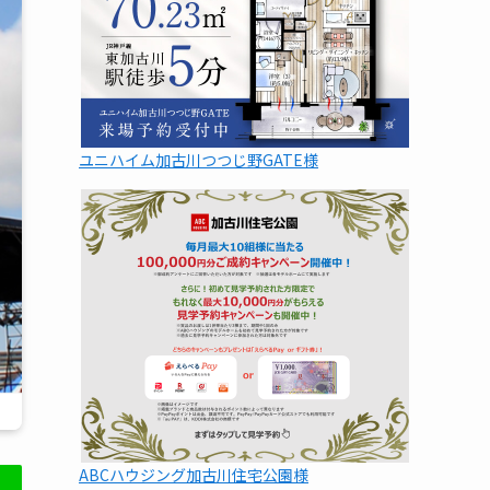
ユニハイム加古川つつじ野GATE様
ABCハウジング加古川住宅公園様