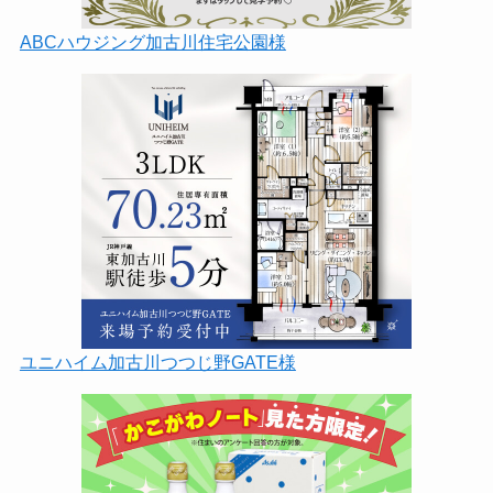
ABCハウジング加古川住宅公園様
ユニハイム加古川つつじ野GATE様