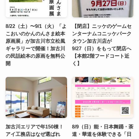
8/22（土）〜9/1（火）「よ
【閉店】ニッケのゲームセ
こおいのかんのんさま絵本
ンターナムコニッケパーク
原画展」が加古川市立松風
タウン加古川店が
ギャラリーで開催！加古川
9/27（日）をもって閉店へ
の民話絵本の原画を無料公
【本館2階フードコート近
開
く】
加古川エリアで年150棟！
8/9（日）能・日本舞踊・茶
アイ工務店はなぜ選ばれ
道・華道を体験できる「日