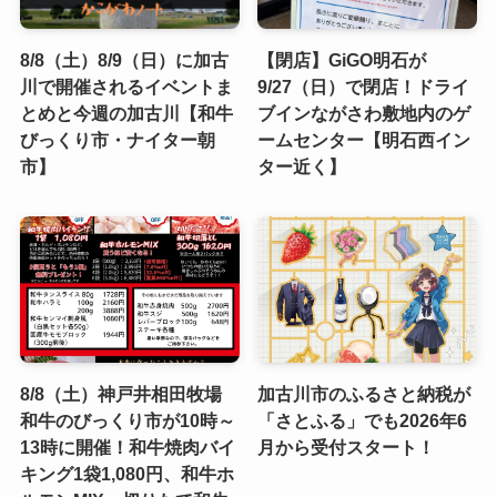
8/8（土）8/9（日）に加古
【閉店】GiGO明石が
川で開催されるイベントま
9/27（日）で閉店！ドライ
とめと今週の加古川【和牛
ブインながさわ敷地内のゲ
びっくり市・ナイター朝
ームセンター【明石西イン
市】
ター近く】
8/8（土）神戸井相田牧場
加古川市のふるさと納税が
和牛のびっくり市が10時～
「さとふる」でも2026年6
13時に開催！和牛焼肉バイ
月から受付スタート！
キング1袋1,080円、和牛ホ