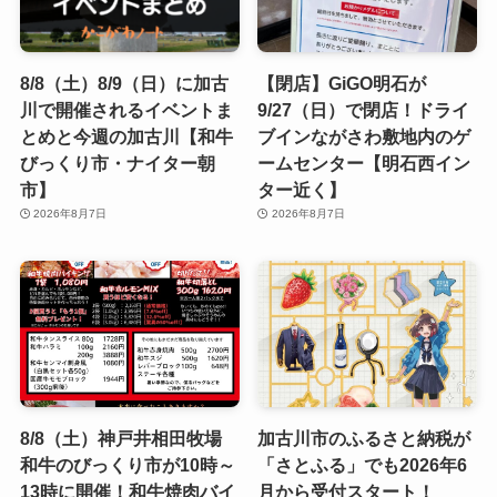
8/8（土）8/9（日）に加古
【閉店】GiGO明石が
川で開催されるイベントま
9/27（日）で閉店！ドライ
とめと今週の加古川【和牛
ブインながさわ敷地内のゲ
びっくり市・ナイター朝
ームセンター【明石西イン
市】
ター近く】
2026年8月7日
2026年8月7日
8/8（土）神戸井相田牧場
加古川市のふるさと納税が
和牛のびっくり市が10時～
「さとふる」でも2026年6
13時に開催！和牛焼肉バイ
月から受付スタート！