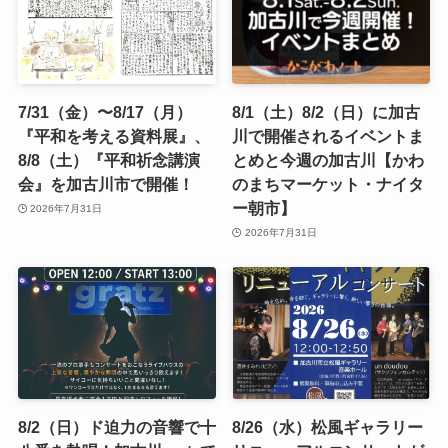
7/31（金）〜8/17（月）
8/1（土）8/2（日）に加古
『平和を考える資料展』、
川で開催されるイベントま
8/8（土）『平和祈念講演
とめと今週の加古川【かわ
会』を加古川市で開催！
のまちマーケット・ナイタ
ー朝市】
2026年7月31日
2026年7月31日
8/2（日）ド迫力の音響で十
8/26（水）松風ギャラリー