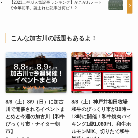
【2023上半期人気記事ランキング】かこがわノート
で今年前半、読まれた記事は何だ！？
こんな加古川の話題もあるよ！
8/8（土）8/9（日）に加古
8/8（土）神戸井相田牧場
川で開催されるイベントま
和牛のびっくり市が10時～
とめと今週の加古川【和牛
13時に開催！和牛焼肉バイ
びっくり市・ナイター朝
キング1袋1,080円、和牛ホ
市】
ルモンMIX、切りたて和牛