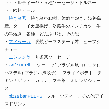
ュ・トルティーヤ・５種ソーセージ・トルネー
ド・欧州ビール
・
焼き鳥秀
焼き鳥串10種、海鮮串焼き、淡路島
産、タコ、イカ唐揚げ、淡路牛のメンチカツ、牛
の串焼き、各種、どんぶり物、その他
・
マドゥーカ
炭焼ビーフステーキ丼、ビーフシ
チュー
・
ニシジンヤ
九条葱ソーセージ
・
Café Brazil
コシーニャ( ブラジル風コロッケ)、
パステル( ブラジル風餃子) 、フライドポテト、チ
キンナゲット、ガラナ、マテ茶、オレンジジュー
ス
・
pizza bar PEEPS
フルーツティー、その他アイ
スドリンク