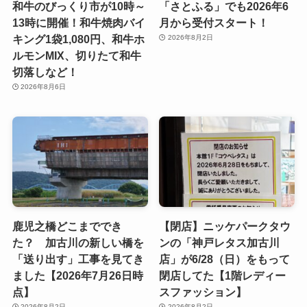
和牛のびっくり市が10時～
「さとふる」でも2026年6
13時に開催！和牛焼肉バイ
月から受付スタート！
キング1袋1,080円、和牛ホ
2026年8月2日
ルモンMIX、切りたて和牛
切落しなど！
2026年8月6日
鹿児之橋どこまででき
【閉店】ニッケパークタウ
た？ 加古川の新しい橋を
ンの「神戸レタス加古川
「送り出す」工事を見てき
店」が6/28（日）をもって
ました【2026年7月26日時
閉店してた【1階レディー
点】
スファッション】
2026年8月2日
2026年8月2日