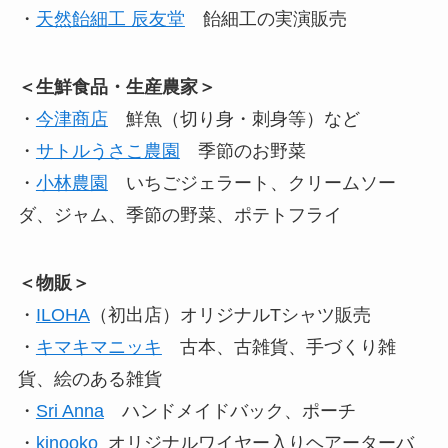
・
天然飴細工 辰友堂
飴細工の実演販売
＜生鮮食品・生産農家＞
・
今津商店
鮮魚（切り身・刺身等）など
・
サトルうさこ農園
季節のお野菜
・
小林農園
いちごジェラート、クリームソー
ダ、ジャム、季節の野菜、ポテトフライ
＜物販＞
・
ILOHA
（初出店）オリジナルTシャツ販売
・
キマキマニッキ
古本、古雑貨、手づくり雑
貨、絵のある雑貨
・
Sri Anna
ハンドメイドバック、ポーチ
・
kinooko
オリジナルワイヤー入りヘアーターバ