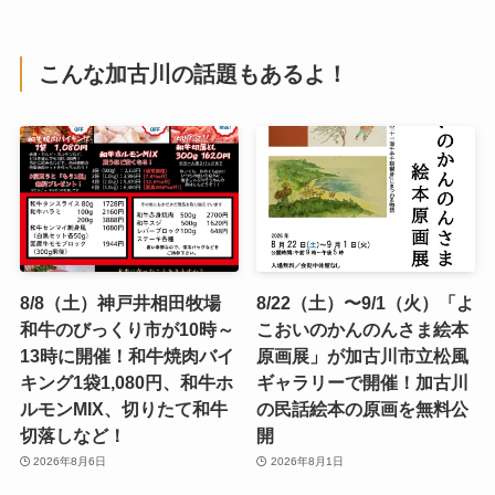
こんな加古川の話題もあるよ！
8/8（土）神戸井相田牧場
8/22（土）〜9/1（火）「よ
和牛のびっくり市が10時～
こおいのかんのんさま絵本
13時に開催！和牛焼肉バイ
原画展」が加古川市立松風
キング1袋1,080円、和牛ホ
ギャラリーで開催！加古川
ルモンMIX、切りたて和牛
の民話絵本の原画を無料公
切落しなど！
開
2026年8月6日
2026年8月1日