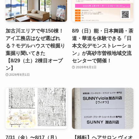
加古川エリアで年150棟！
8/9（日）能・日本舞踊・茶
アイ工務店はなぜ選ばれ
道・華道を体験できる「日
る？モデルハウスで根掘り
本文化デモンストレーショ
葉掘り聞いてきた
ン」が高砂市曽根地域交流
【8/29（土）2棟目オープ
センターで開催！
ン】
2026年8月1日
2026年8月1日
7/31（金）〜8/17（月）
【移転】ヘアサロン ヴィオ