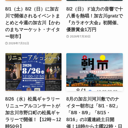
8/1（土）8/2（日）に加古
8/2（日）ド迫力の音響で十
川で開催されるイベントま
八番を熱唱！加古川gratzで
とめと今週の加古川【かわ
『カラオケ大会』初開催、
のまちマーケット・ナイタ
優勝賞金1万円
ー朝市】
2026年7月30日
2026年7月31日
8/26（水）松風ギャラリー
8月の加古川河川敷でのナ
リニューアルコンサートが
イター朝市は「8/1・8/2」
加古川市野口町の松風ギャ
「8/8・8/9」「8/15・
ラリーで開催！【12時～12
8/16」の3週連続土日開
時50分】
催！18時から土曜22時・日