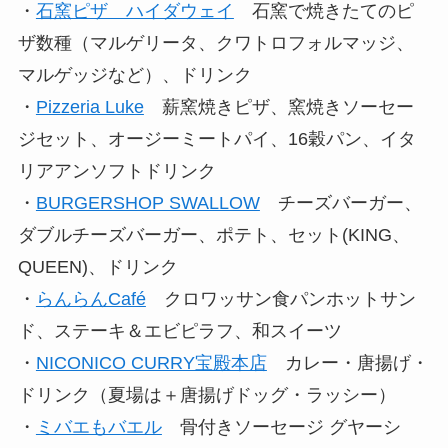
・
石窯ピザ ハイダウェイ
石窯で焼きたてのピ
ザ数種（マルゲリータ、クワトロフォルマッジ、
マルゲッジなど）、ドリンク
・
Pizzeria Luke
薪窯焼きピザ、窯焼きソーセー
ジセット、オージーミートパイ、16穀パン、イタ
リアアンソフトドリンク
・
BURGERSHOP SWALLOW
チーズバーガー、
ダブルチーズバーガー、ポテト、セット(KING、
QUEEN)、ドリンク
・
らんらんCafé
クロワッサン食パンホットサン
ド、ステーキ＆エビピラフ、和スイーツ
・
NICONICO CURRY宝殿本店
カレー・唐揚げ・
ドリンク（夏場は＋唐揚げドッグ・ラッシー）
・
ミバエもバエル
骨付きソーセージ グヤーシ