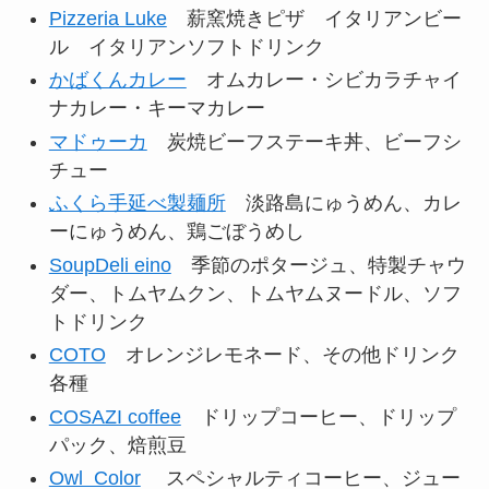
Pizzeria Luke
薪窯焼きピザ イタリアンビー
ル イタリアンソフトドリンク
かばくんカレー
オムカレー・シビカラチャイ
ナカレー・キーマカレー
マドゥーカ
炭焼ビーフステーキ丼、ビーフシ
チュー
ふくら手延べ製麺所
淡路島にゅうめん、カレ
ーにゅうめん、鶏ごぼうめし
SoupDeli eino
季節のポタージュ、特製チャウ
ダー、トムヤムクン、トムヤムヌードル、ソフ
トドリンク
COTO
オレンジレモネード、その他ドリンク
各種
COSAZI coffee
ドリップコーヒー、ドリップ
パック、焙煎豆
Owl Color
スペシャルティコーヒー、ジュー