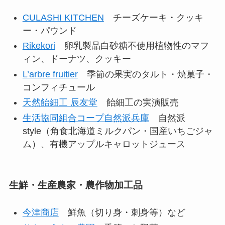
CULASHI KITCHEN
チーズケーキ・クッキ
ー・パウンド
Rikekori
卵乳製品白砂糖不使用植物性のマフ
ィン、ドーナツ、クッキー
L’arbre fruitier
季節の果実のタルト・焼菓子・
コンフィチュール
天然飴細工 辰友堂
飴細工の実演販売
生活協同組合コープ自然派兵庫
自然派
style（角食北海道ミルクパン・国産いちごジャ
ム）、有機アップルキャロットジュース
生鮮・生産農家・農作物加工品
今津商店
鮮魚（切り身・刺身等）など