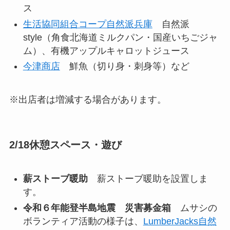
ス
生活協同組合コープ自然派兵庫
自然派
style（角食北海道ミルクパン・国産いちごジャ
ム）、有機アップルキャロットジュース
今津商店
鮮魚（切り身・刺身等）など
※出店者は増減する場合があります。
2/18休憩スペース・遊び
薪ストーブ暖助
薪ストーブ暖助を設置しま
す。
令和６年能登半島地震 災害募金箱
ムサシの
ボランティア活動の様子は、
LumberJacks自然