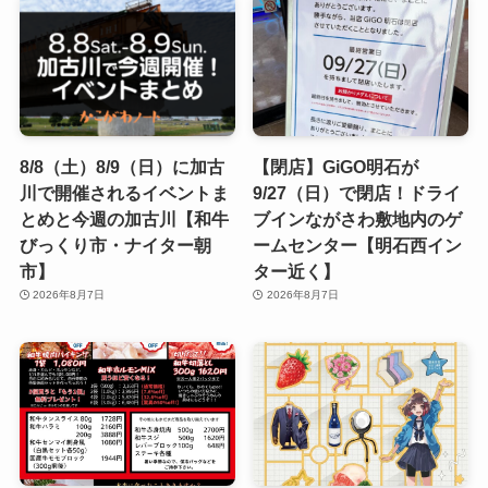
8/8（土）8/9（日）に加古
【閉店】GiGO明石が
川で開催されるイベントま
9/27（日）で閉店！ドライ
とめと今週の加古川【和牛
ブインながさわ敷地内のゲ
びっくり市・ナイター朝
ームセンター【明石西イン
市】
ター近く】
2026年8月7日
2026年8月7日