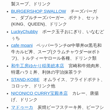
製スープ、ドリンク
BURGERSHOP SWALLOW
チーズバーガ
ー、ダブルチーズバーガー、ポテト、セット
(KING、QUEEN)、ドリンク
LuckyChubby
ポーク玉子おにぎり、いなむど
ぅち
cafe moani
ペッパーランチor中華丼or黒毛和
牛カルビ丼、スープ(クラムチャウダーorポト
フ)、トルティーヤロール各種、ドリンク類
和牛工房ゆかり稲美総本店
宮崎和牛焼肉丼、
特選ハラミ丼、利休の宇治抹茶ラテ
STAND-KOBE
オムライス、フライドポテト、
コロッケ、ドリンク他
NICONICO CURRY宝殿本店
カレー、唐揚
げ、ドリンク
マドゥーカ
炭焼ビーフステーキ丼、ビーフシ