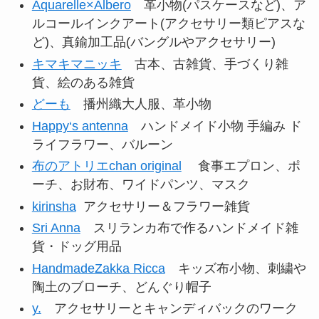
Aquarelle×Albero
革小物(パスケースなど)、ア
ルコールインクアート(アクセサリー類ピアスな
ど)、真鍮加工品(バングルやアクセサリー)
キマキマニッキ
古本、古雑貨、手づくり雑
貨、絵のある雑貨
どーも
播州織大人服、革小物
Happy‘s antenna
ハンドメイド小物 手編み ド
ライフラワー、バルーン
布のアトリエchan original
食事エプロン、ポ
ーチ、お財布、ワイドパンツ、マスク
kirinsha
アクセサリー＆フラワー雑貨
Sri Anna
スリランカ布で作るハンドメイド雑
貨・ドッグ用品
HandmadeZakka Ricca
キッズ布小物、刺繍や
陶土のブローチ、どんぐり帽子
y.
アクセサリーとキャンディバックのワーク