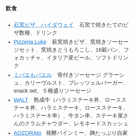
飲食
石窯ピザ ハイダウェイ
石窯で焼きたてのピ
ザ数種、ドリンク
Pizzeria Luke
薪窯焼きピザ、窯焼きソーセー
ジセット、窯焼きとうもろこし、16穀パン、フ
ォカッチャ、イタリア産ビール、ソフトドリン
ク
ミバエもバエル
骨付きソーセージ グラーシ
ュ、カリーヴルスト、プレッツェルバーガー、
snack set、５種盛りソーセージ
WALT
熟成牛（ハラミステーキ丼、ロースス
テーキ丼、ハラミステーキ、ロースステーキ、
ハラミステーキ串）、牛タン串、ステーキ屋さ
んのクラムチャウダー、レモネードスカッシュ
AOZORAto
発酵バインミー、麹たっぷり自家