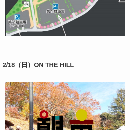
2/18（日）ON THE HILL