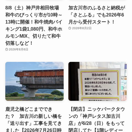
8/8（土）神戸井相田牧場
加古川市のふるさと納税が
和牛のびっくり市が10時～
「さとふる」でも2026年6
13時に開催！和牛焼肉バイ
月から受付スタート！
キング1袋1,080円、和牛ホ
2026年8月2日
ルモンMIX、切りたて和牛
切落しなど！
2026年8月6日
鹿児之橋どこまででき
【閉店】ニッケパークタウ
た？ 加古川の新しい橋を
ンの「神戸レタス加古川
「送り出す」工事を見てき
店」が6/28（日）をもって
ました【2026年7月26日時
閉店してた【1階レディー