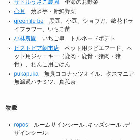
サトルうさこ農園
季節のお野菜
心月
焼き芋・新鮮野菜
greenlife be
黒豆、小豆、ショウガ、綿花ドラ
イフラワー、いちご苗
小林農園
いちご串、トルネードポテト
ビストピア朝市店
ペット用ジビエフード、ペ
ット用ジャーキー（鹿肉・鹿骨・猪肉・猪
骨）、わんこ用ごはん
pukapuka
無臭ココナッツオイル、タスマニア
無濾過ハチミツ、真菰茶
物販
ropos
ルームサインシール ,キッズシール ,デ
ザインシール