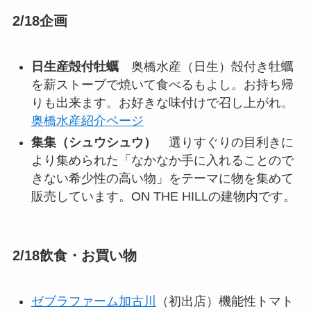
2/18企画
日生産殻付牡蠣
奥橋水産（日生）殻付き牡蠣
を薪ストーブで焼いて食べるもよし。お持ち帰
りも出来ます。お好きな味付けで召し上がれ。
奥橋水産紹介ページ
集集（シュウシュウ）
選りすぐりの目利きに
より集められた「なかなか手に入れることので
きない希少性の高い物」をテーマに物を集めて
販売しています。ON THE HILLの建物内です。
2/18飲食・お買い物
ゼブラファーム加古川
（初出店）機能性トマト