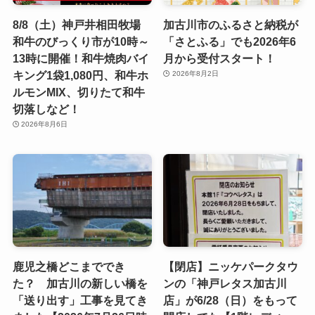
8/8（土）神戸井相田牧場
加古川市のふるさと納税が
和牛のびっくり市が10時～
「さとふる」でも2026年6
13時に開催！和牛焼肉バイ
月から受付スタート！
キング1袋1,080円、和牛ホ
2026年8月2日
ルモンMIX、切りたて和牛
切落しなど！
2026年8月6日
鹿児之橋どこまででき
【閉店】ニッケパークタウ
た？ 加古川の新しい橋を
ンの「神戸レタス加古川
「送り出す」工事を見てき
店」が6/28（日）をもって