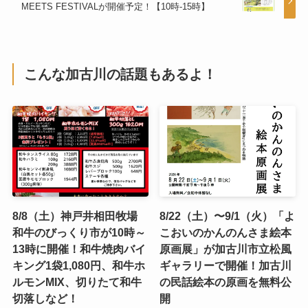
MEETS FESTIVALが開催予定！【10時-15時】
こんな加古川の話題もあるよ！
8/8（土）神戸井相田牧場
8/22（土）〜9/1（火）「よ
和牛のびっくり市が10時～
こおいのかんのんさま絵本
13時に開催！和牛焼肉バイ
原画展」が加古川市立松風
キング1袋1,080円、和牛ホ
ギャラリーで開催！加古川
ルモンMIX、切りたて和牛
の民話絵本の原画を無料公
切落しなど！
開