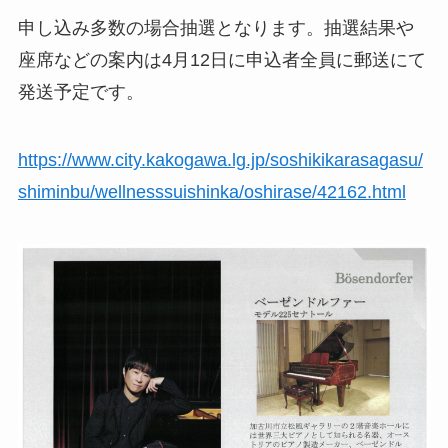
申し込み多数の場合抽選となります。抽選結果や
座席などの案内は4月12日に申込者全員に郵送にて
発送予定です。
https://www.city.kakogawa.lg.jp/soshikikarasagasu/
shiminbu/wellnesssuishinka/oshirase/42162.html