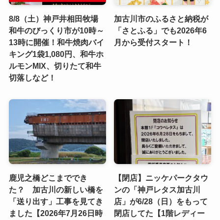
8/8（土）神戸井相田牧場
加古川市のふるさと納税が
和牛のびっくり市が10時～
「さとふる」でも2026年6
13時に開催！和牛焼肉バイ
月から受付スタート！
キング1袋1,080円、和牛ホ
ルモンMIX、切りたて和牛
切落しなど！
鹿児之橋どこまででき
【閉店】ニッケパークタウ
た？ 加古川の新しい橋を
ンの「神戸レタス加古川
「送り出す」工事を見てき
店」が6/28（日）をもって
ました【2026年7月26日時
閉店してた【1階レディー