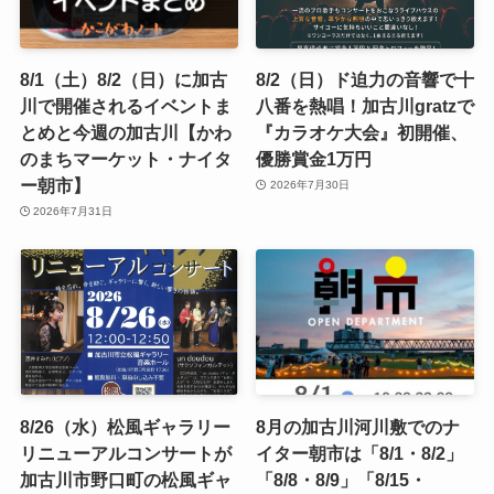
8/1（土）8/2（日）に加古
8/2（日）ド迫力の音響で十
川で開催されるイベントま
八番を熱唱！加古川gratzで
とめと今週の加古川【かわ
『カラオケ大会』初開催、
のまちマーケット・ナイタ
優勝賞金1万円
ー朝市】
2026年7月30日
2026年7月31日
8/26（水）松風ギャラリー
8月の加古川河川敷でのナ
リニューアルコンサートが
イター朝市は「8/1・8/2」
加古川市野口町の松風ギャ
「8/8・8/9」「8/15・