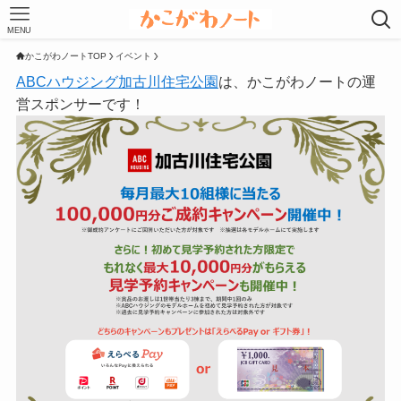
MENU
かこがわノートTOP
イベント
ABCハウジング加古川住宅公園
は、かこがわノートの運
営スポンサーです！