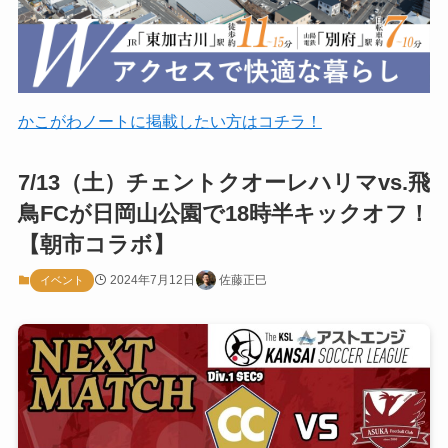
かこがわノートに掲載したい方はコチラ！
7/13（土）チェントクオーレハリマvs.飛
鳥FCが日岡山公園で18時半キックオフ！
【朝市コラボ】
2024年7月12日
佐藤正巳
イベント