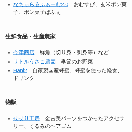
なちゅらるふぁーむ2.0
おむすび、玄米ポン菓
子、ポン菓子ぱふぇ
生鮮食品・生産農家
今津商店
鮮魚（切り身・刺身等）など
サトルうさこ農園
季節のお野菜
Hani2
自家製国産蜂蜜、蜂蜜を使った軽食、
ドリンク
物販
せせり工房
金古美パーツをつかったアクセサ
リー、くるみのヘアゴム