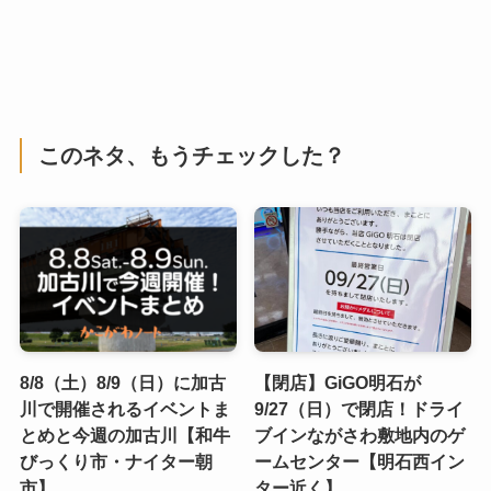
このネタ、もうチェックした？
8/8（土）8/9（日）に加古
【閉店】GiGO明石が
川で開催されるイベントま
9/27（日）で閉店！ドライ
とめと今週の加古川【和牛
ブインながさわ敷地内のゲ
びっくり市・ナイター朝
ームセンター【明石西イン
市】
ター近く】