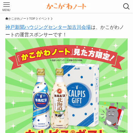
MENU
かこがわノートTOP
イベント
神戸新聞ハウジングセンター加古川会場
は、かこがわノ
ートの運営スポンサーです！