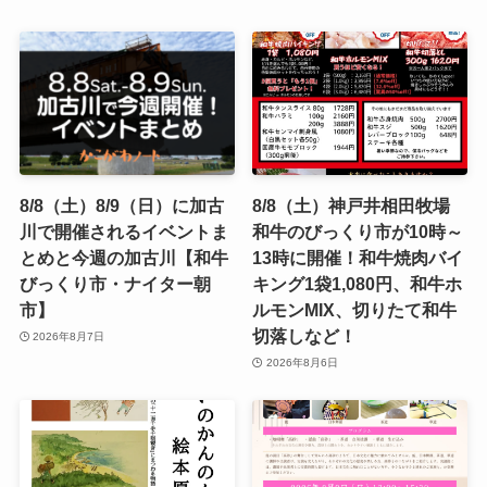
8/8（土）8/9（日）に加古
8/8（土）神戸井相田牧場
川で開催されるイベントま
和牛のびっくり市が10時～
とめと今週の加古川【和牛
13時に開催！和牛焼肉バイ
びっくり市・ナイター朝
キング1袋1,080円、和牛ホ
市】
ルモンMIX、切りたて和牛
切落しなど！
2026年8月7日
2026年8月6日