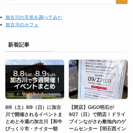
加古川の天気を調べてみた
加古川のカフェ
新着記事
8/8（土）8/9（日）に加古
【閉店】GiGO明石が
川で開催されるイベントま
9/27（日）で閉店！ドライ
とめと今週の加古川【和牛
ブインながさわ敷地内のゲ
びっくり市・ナイター朝
ームセンター【明石西イン