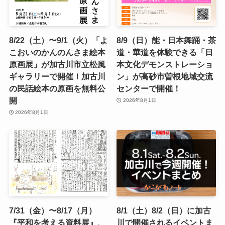
8/22（土）〜9/1（火）「よ
8/9（日）能・日本舞踊・茶
こおいのかんのんさま絵本
道・華道を体験できる「日
原画展」が加古川市立松風
本文化デモンストレーショ
ギャラリーで開催！加古川
ン」が高砂市曽根地域交流
の民話絵本の原画を無料公
センターで開催！
開
2026年8月1日
2026年8月1日
7/31（金）〜8/17（月）
8/1（土）8/2（日）に加古
『平和を考える資料展』、
川で開催されるイベントま