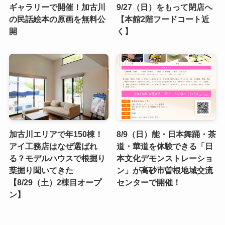
ギャラリーで開催！加古川
9/27（日）をもって閉店へ
の民話絵本の原画を無料公
【本館2階フードコート近
開
く】
加古川エリアで年150棟！
8/9（日）能・日本舞踊・茶
アイ工務店はなぜ選ばれ
道・華道を体験できる「日
る？モデルハウスで根掘り
本文化デモンストレーショ
葉掘り聞いてきた
ン」が高砂市曽根地域交流
【8/29（土）2棟目オープ
センターで開催！
ン】