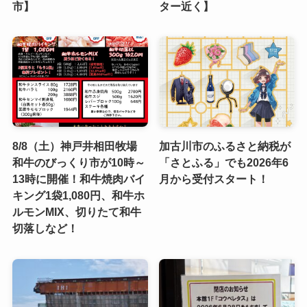
市】
ター近く】
8/8（土）神戸井相田牧場
加古川市のふるさと納税が
和牛のびっくり市が10時～
「さとふる」でも2026年6
13時に開催！和牛焼肉バイ
月から受付スタート！
キング1袋1,080円、和牛ホ
ルモンMIX、切りたて和牛
切落しなど！