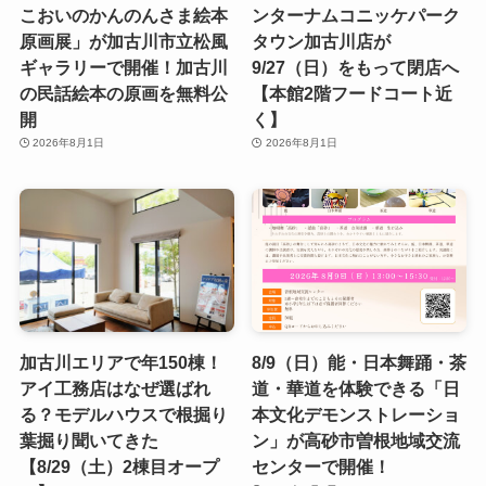
こおいのかんのんさま絵本
ンターナムコニッケパーク
原画展」が加古川市立松風
タウン加古川店が
ギャラリーで開催！加古川
9/27（日）をもって閉店へ
の民話絵本の原画を無料公
【本館2階フードコート近
開
く】
2026年8月1日
2026年8月1日
加古川エリアで年150棟！
8/9（日）能・日本舞踊・茶
アイ工務店はなぜ選ばれ
道・華道を体験できる「日
る？モデルハウスで根掘り
本文化デモンストレーショ
葉掘り聞いてきた
ン」が高砂市曽根地域交流
【8/29（土）2棟目オープ
センターで開催！