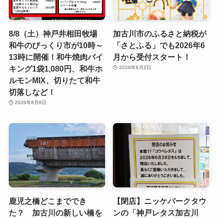
8/8（土）神戸井相田牧場
加古川市のふるさと納税が
和牛のびっくり市が10時～
「さとふる」でも2026年6
13時に開催！和牛焼肉バイ
月から受付スタート！
キング1袋1,080円、和牛ホ
2026年8月2日
ルモンMIX、切りたて和牛
切落しなど！
2026年8月6日
鹿児之橋どこまででき
【閉店】ニッケパークタウ
た？ 加古川の新しい橋を
ンの「神戸レタス加古川