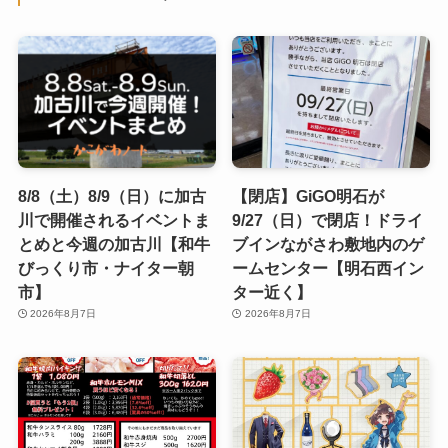
8/8（土）8/9（日）に加古
【閉店】GiGO明石が
川で開催されるイベントま
9/27（日）で閉店！ドライ
とめと今週の加古川【和牛
ブインながさわ敷地内のゲ
びっくり市・ナイター朝
ームセンター【明石西イン
市】
ター近く】
2026年8月7日
2026年8月7日