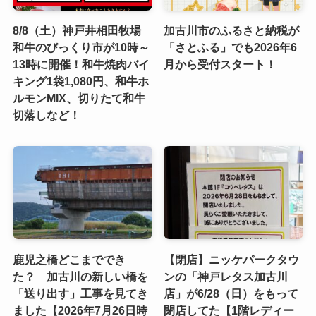
8/8（土）神戸井相田牧場
加古川市のふるさと納税が
和牛のびっくり市が10時～
「さとふる」でも2026年6
13時に開催！和牛焼肉バイ
月から受付スタート！
キング1袋1,080円、和牛ホ
ルモンMIX、切りたて和牛
切落しなど！
鹿児之橋どこまででき
【閉店】ニッケパークタウ
た？ 加古川の新しい橋を
ンの「神戸レタス加古川
「送り出す」工事を見てき
店」が6/28（日）をもって
ました【2026年7月26日時
閉店してた【1階レディー