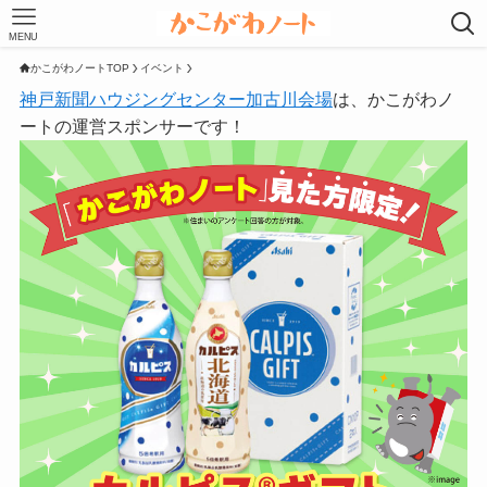
MENU
かこがわノートTOP
イベント
神戸新聞ハウジングセンター加古川会場
は、かこがわノ
ートの運営スポンサーです！