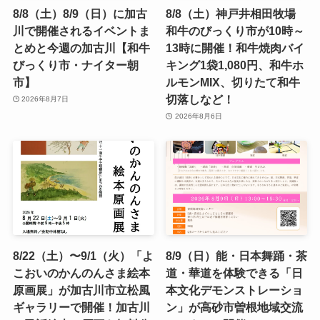
8/8（土）8/9（日）に加古
8/8（土）神戸井相田牧場
川で開催されるイベントま
和牛のびっくり市が10時～
とめと今週の加古川【和牛
13時に開催！和牛焼肉バイ
びっくり市・ナイター朝
キング1袋1,080円、和牛ホ
市】
ルモンMIX、切りたて和牛
切落しなど！
2026年8月7日
2026年8月6日
8/22（土）〜9/1（火）「よ
8/9（日）能・日本舞踊・茶
こおいのかんのんさま絵本
道・華道を体験できる「日
原画展」が加古川市立松風
本文化デモンストレーショ
ギャラリーで開催！加古川
ン」が高砂市曽根地域交流