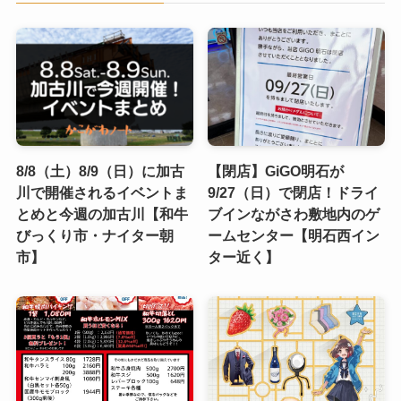
8/8（土）8/9（日）に加古
【閉店】GiGO明石が
川で開催されるイベントま
9/27（日）で閉店！ドライ
とめと今週の加古川【和牛
ブインながさわ敷地内のゲ
びっくり市・ナイター朝
ームセンター【明石西イン
市】
ター近く】