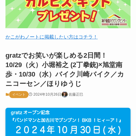
かこがわノートに掲載したい方はコチラ！
gratzでお笑いが楽しめる2日間！
10/29（火）小堀裕之 (2丁拳銃)×旭堂南
歩・10/30（水）バイク川崎バイク／カ
ニコーセン／ほりゆうじ
2024年10月26日
佐藤正巳
イベント