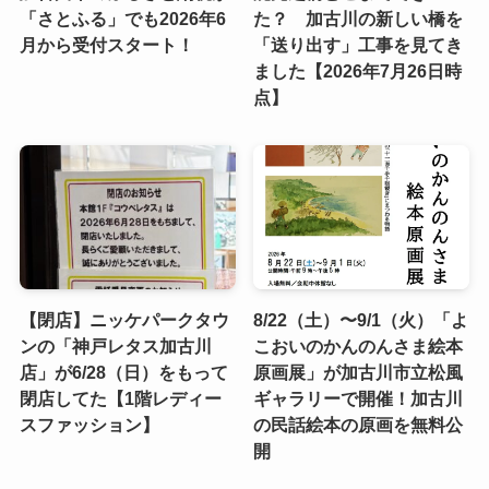
「さとふる」でも2026年6
た？ 加古川の新しい橋を
月から受付スタート！
「送り出す」工事を見てき
ました【2026年7月26日時
点】
【閉店】ニッケパークタウ
8/22（土）〜9/1（火）「よ
ンの「神戸レタス加古川
こおいのかんのんさま絵本
店」が6/28（日）をもって
原画展」が加古川市立松風
閉店してた【1階レディー
ギャラリーで開催！加古川
スファッション】
の民話絵本の原画を無料公
開