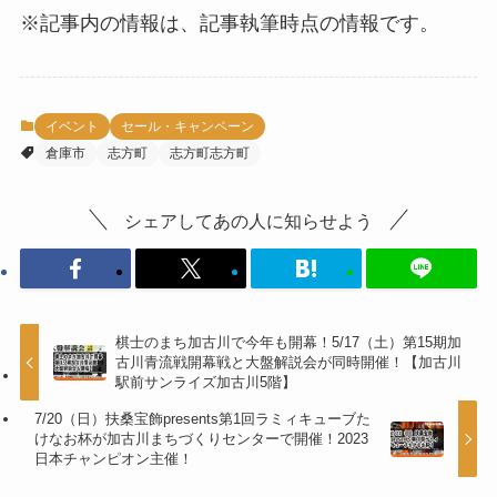
※記事内の情報は、記事執筆時点の情報です。
イベント
セール・キャンペーン
倉庫市
志方町
志方町志方町
シェアしてあの人に知らせよう
棋士のまち加古川で今年も開幕！5/17（土）第15期加
古川青流戦開幕戦と大盤解説会が同時開催！【加古川
駅前サンライズ加古川5階】
7/20（日）扶桑宝飾presents第1回ラミィキューブた
けなお杯が加古川まちづくりセンターで開催！2023
日本チャンピオン主催！