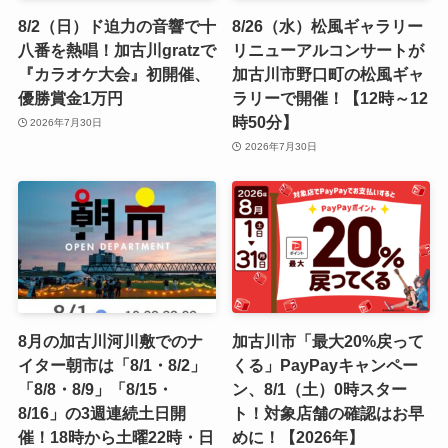
8/2（日）ド迫力の音響で十
8/26（水）松風ギャラリー
八番を熱唱！加古川gratzで
リニューアルコンサートが
『カラオケ大会』初開催、
加古川市野口町の松風ギャ
優勝賞金1万円
ラリーで開催！【12時～12
時50分】
2026年7月30日
2026年7月30日
8月の加古川河川敷でのナ
加古川市「最大20%戻って
イター朝市は「8/1・8/2」
くる」PayPayキャンペー
「8/8・8/9」「8/15・
ン、8/1（土）0時スター
8/16」の3週連続土日開
ト！対象店舗の確認はお早
催！18時から土曜22時・日
めに！【2026年】