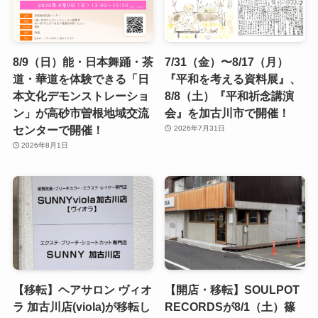
8/9（日）能・日本舞踊・茶
7/31（金）〜8/17（月）
道・華道を体験できる「日
『平和を考える資料展』、
本文化デモンストレーショ
8/8（土）『平和祈念講演
ン」が高砂市曽根地域交流
会』を加古川市で開催！
センターで開催！
2026年7月31日
2026年8月1日
【移転】ヘアサロン ヴィオ
【開店・移転】SOULPOT
ラ 加古川店(viola)が移転し
RECORDSが8/1（土）篠