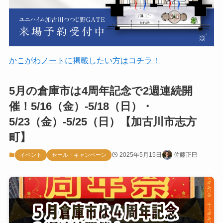
かこがわノートに掲載したい方はコチラ！
5月の倉庫市は4周年記念で2週連続開
催！5/16（金）-5/18（日）・
5/23（金）-5/25（日）【加古川市志方
町】
2025年5月15日
佐藤正巳
イベント
セール・キャンペーン