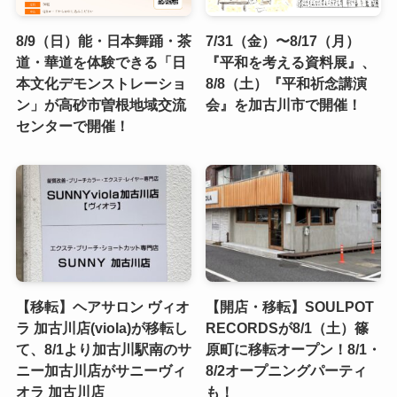
8/9（日）能・日本舞踊・茶
7/31（金）〜8/17（月）
道・華道を体験できる「日
『平和を考える資料展』、
本文化デモンストレーショ
8/8（土）『平和祈念講演
ン」が高砂市曽根地域交流
会』を加古川市で開催！
センターで開催！
【移転】ヘアサロン ヴィオ
【開店・移転】SOULPOT
ラ 加古川店(viola)が移転し
RECORDSが8/1（土）篠
て、8/1より加古川駅南のサ
原町に移転オープン！8/1・
ニー加古川店がサニーヴィ
8/2オープニングパーティ
オラ 加古川店
も！