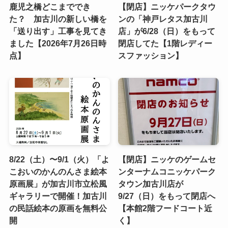
鹿児之橋どこまででき
【閉店】ニッケパークタウ
た？ 加古川の新しい橋を
ンの「神戸レタス加古川
「送り出す」工事を見てき
店」が6/28（日）をもって
ました【2026年7月26日時
閉店してた【1階レディー
点】
スファッション】
8/22（土）〜9/1（火）「よ
【閉店】ニッケのゲームセ
こおいのかんのんさま絵本
ンターナムコニッケパーク
原画展」が加古川市立松風
タウン加古川店が
ギャラリーで開催！加古川
9/27（日）をもって閉店へ
の民話絵本の原画を無料公
【本館2階フードコート近
開
く】