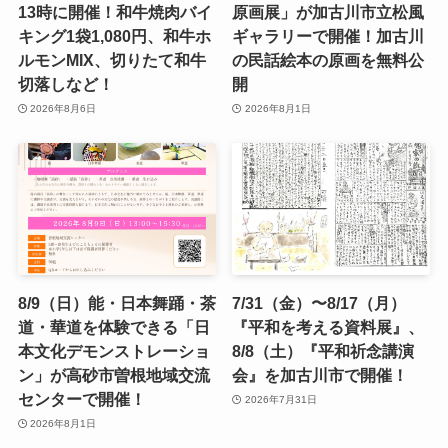
13時に開催！和牛焼肉バイ
原画展」が加古川市立松風
キング1袋1,080円、和牛ホ
ギャラリーで開催！加古川
ルモンMIX、切りたて和牛
の民話絵本の原画を無料公
切落しなど！
開
2026年8月6日
2026年8月1日
8/9（日）能・日本舞踊・茶
7/31（金）〜8/17（月）
道・華道を体験できる「日
『平和を考える資料展』、
本文化デモンストレーショ
8/8（土）『平和祈念講演
ン」が高砂市曽根地域交流
会』を加古川市で開催！
センターで開催！
2026年7月31日
2026年8月1日