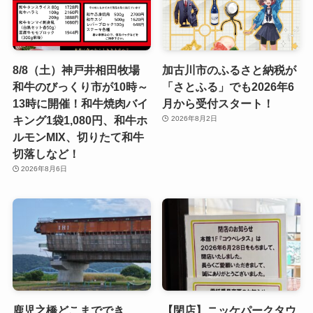
8/8（土）神戸井相田牧場
加古川市のふるさと納税が
和牛のびっくり市が10時～
「さとふる」でも2026年6
13時に開催！和牛焼肉バイ
月から受付スタート！
キング1袋1,080円、和牛ホ
2026年8月2日
ルモンMIX、切りたて和牛
切落しなど！
2026年8月6日
鹿児之橋どこまででき
【閉店】ニッケパークタウ