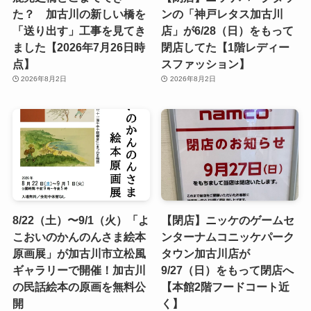
た？ 加古川の新しい橋を
ンの「神戸レタス加古川
「送り出す」工事を見てき
店」が6/28（日）をもって
ました【2026年7月26日時
閉店してた【1階レディー
点】
スファッション】
2026年8月2日
2026年8月2日
8/22（土）〜9/1（火）「よ
【閉店】ニッケのゲームセ
こおいのかんのんさま絵本
ンターナムコニッケパーク
原画展」が加古川市立松風
タウン加古川店が
ギャラリーで開催！加古川
9/27（日）をもって閉店へ
の民話絵本の原画を無料公
【本館2階フードコート近
開
く】