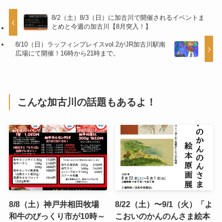
8/2（土）8/3（日）に加古川で開催されるイベントま
とめと今週の加古川【8月突入！】
8/10（日）ラッフィンプレイスvol.2がJR加古川駅南
広場にて開催！16時から21時まで。
こんな加古川の話題もあるよ！
8/8（土）神戸井相田牧場
8/22（土）〜9/1（火）「よ
和牛のびっくり市が10時～
こおいのかんのんさま絵本