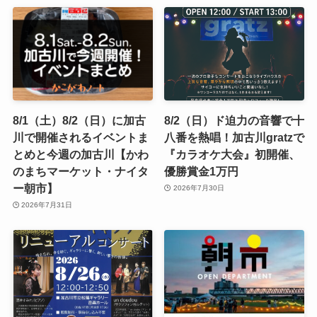
8/1（土）8/2（日）に加古
8/2（日）ド迫力の音響で十
川で開催されるイベントま
八番を熱唱！加古川gratzで
とめと今週の加古川【かわ
『カラオケ大会』初開催、
のまちマーケット・ナイタ
優勝賞金1万円
ー朝市】
2026年7月30日
2026年7月31日