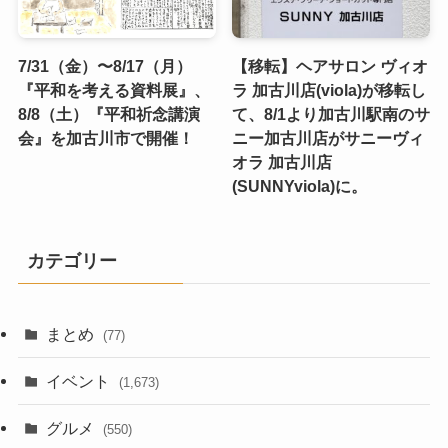
7/31（金）〜8/17（月）
【移転】ヘアサロン ヴィオ
『平和を考える資料展』、
ラ 加古川店(viola)が移転し
8/8（土）『平和祈念講演
て、8/1より加古川駅南のサ
会』を加古川市で開催！
ニー加古川店がサニーヴィ
オラ 加古川店
(SUNNYviola)に。
カテゴリー
まとめ
(77)
イベント
(1,673)
グルメ
(550)