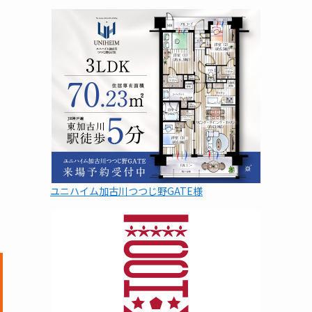
ユニハイム加古川つつじ野GATE様