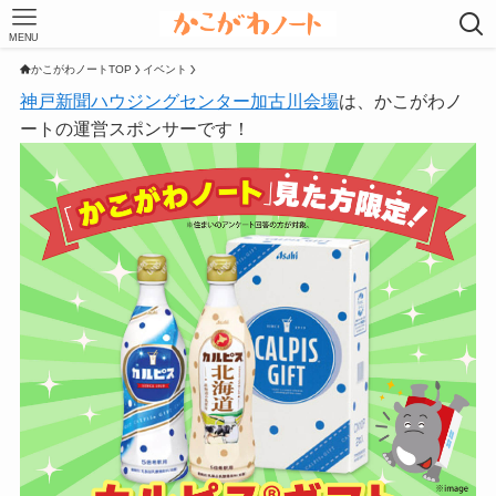
MENU
かこがわノートTOP
イベント
神戸新聞ハウジングセンター加古川会場
は、かこがわノ
ートの運営スポンサーです！