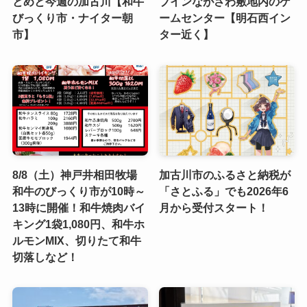
とめと今週の加古川【和牛
ブインながさわ敷地内のゲ
びっくり市・ナイター朝
ームセンター【明石西イン
市】
ター近く】
8/8（土）神戸井相田牧場
加古川市のふるさと納税が
和牛のびっくり市が10時～
「さとふる」でも2026年6
13時に開催！和牛焼肉バイ
月から受付スタート！
キング1袋1,080円、和牛ホ
ルモンMIX、切りたて和牛
切落しなど！