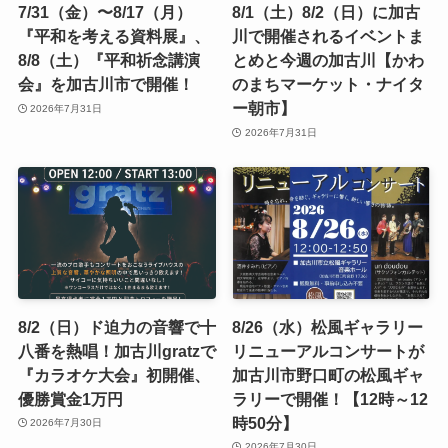
7/31（金）〜8/17（月）
8/1（土）8/2（日）に加古
『平和を考える資料展』、
川で開催されるイベントま
8/8（土）『平和祈念講演
とめと今週の加古川【かわ
会』を加古川市で開催！
のまちマーケット・ナイタ
ー朝市】
2026年7月31日
2026年7月31日
8/2（日）ド迫力の音響で十
8/26（水）松風ギャラリー
八番を熱唱！加古川gratzで
リニューアルコンサートが
『カラオケ大会』初開催、
加古川市野口町の松風ギャ
優勝賞金1万円
ラリーで開催！【12時～12
時50分】
2026年7月30日
2026年7月30日