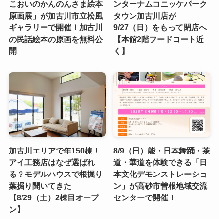
こおいのかんのんさま絵本
ンターナムコニッケパーク
原画展」が加古川市立松風
タウン加古川店が
ギャラリーで開催！加古川
9/27（日）をもって閉店へ
の民話絵本の原画を無料公
【本館2階フードコート近
開
く】
加古川エリアで年150棟！
8/9（日）能・日本舞踊・茶
アイ工務店はなぜ選ばれ
道・華道を体験できる「日
る？モデルハウスで根掘り
本文化デモンストレーショ
葉掘り聞いてきた
ン」が高砂市曽根地域交流
【8/29（土）2棟目オープ
センターで開催！
ン】