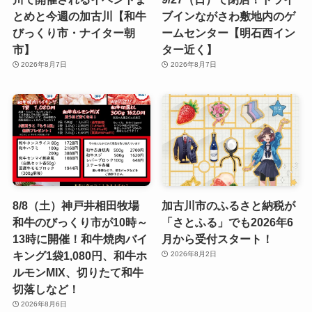
とめと今週の加古川【和牛
ブインながさわ敷地内のゲ
びっくり市・ナイター朝
ームセンター【明石西イン
市】
ター近く】
2026年8月7日
2026年8月7日
8/8（土）神戸井相田牧場
加古川市のふるさと納税が
和牛のびっくり市が10時～
「さとふる」でも2026年6
13時に開催！和牛焼肉バイ
月から受付スタート！
キング1袋1,080円、和牛ホ
2026年8月2日
ルモンMIX、切りたて和牛
切落しなど！
2026年8月6日