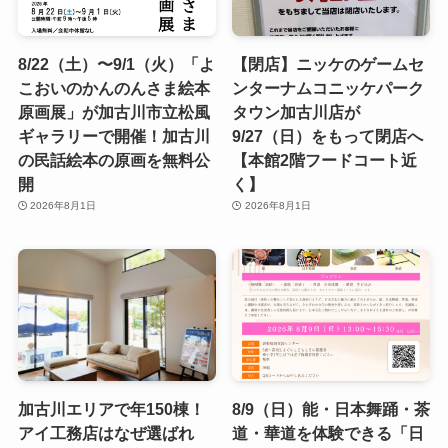
8/22（土）〜9/1（火）「よ
【閉店】ニッケのゲームセ
こおいのかんのんさま絵本
ンターナムコニッケパーク
原画展」が加古川市立松風
タウン加古川店が
ギャラリーで開催！加古川
9/27（日）をもって閉店へ
の民話絵本の原画を無料公
【本館2階フードコート近
開
く】
2026年8月1日
2026年8月1日
加古川エリアで年150棟！
8/9（日）能・日本舞踊・茶
アイ工務店はなぜ選ばれ
道・華道を体験できる「日