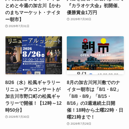
とめと今週の加古川【かわ
『カラオケ大会』初開催、
のまちマーケット・ナイタ
優勝賞金1万円
ー朝市】
2026年7月30日
2026年7月31日
8/26（水）松風ギャラリー
8月の加古川河川敷でのナ
リニューアルコンサートが
イター朝市は「8/1・8/2」
加古川市野口町の松風ギャ
「8/8・8/9」「8/15・
ラリーで開催！【12時～12
8/16」の3週連続土日開
時50分】
催！18時から土曜22時・日
曜21時まで！
2026年7月30日
2026年7月29日