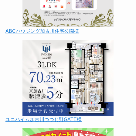
ABCハウジング加古川住宅公園様
ユニハイム加古川つつじ野GATE様