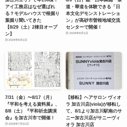
アイ工務店はなぜ選ばれ
道・華道を体験できる「日
る？モデルハウスで根掘り
本文化デモンストレーショ
葉掘り聞いてきた
ン」が高砂市曽根地域交流
【8/29（土）2棟目オープ
センターで開催！
ン】
2026年8月1日
2026年8月1日
7/31（金）〜8/17（月）
【移転】ヘアサロン ヴィオ
『平和を考える資料展』、
ラ 加古川店(viola)が移転し
8/8（土）『平和祈念講演
て、8/1より加古川駅南のサ
会』を加古川市で開催！
ニー加古川店がサニーヴィ
オラ 加古川店
2026年7月31日