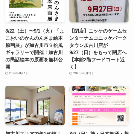
8/22（土）〜9/1（火）「よ
【閉店】ニッケのゲームセ
こおいのかんのんさま絵本
ンターナムコニッケパーク
原画展」が加古川市立松風
タウン加古川店が
ギャラリーで開催！加古川
9/27（日）をもって閉店へ
の民話絵本の原画を無料公
【本館2階フードコート近
開
く】
2026年8月1日
2026年8月1日
加古川エリアで年150棟！
8/9（日）能・日本舞踊・茶