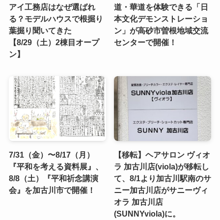
アイ工務店はなぜ選ばれ
道・華道を体験できる「日
る？モデルハウスで根掘り
本文化デモンストレーショ
葉掘り聞いてきた
ン」が高砂市曽根地域交流
【8/29（土）2棟目オープ
センターで開催！
ン】
7/31（金）〜8/17（月）
【移転】ヘアサロン ヴィオ
『平和を考える資料展』、
ラ 加古川店(viola)が移転し
8/8（土）『平和祈念講演
て、8/1より加古川駅南のサ
会』を加古川市で開催！
ニー加古川店がサニーヴィ
オラ 加古川店
(SUNNYviola)に。