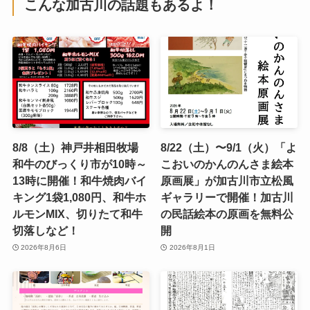
こんな加古川の話題もあるよ！
8/8（土）神戸井相田牧場
8/22（土）〜9/1（火）「よ
和牛のびっくり市が10時～
こおいのかんのんさま絵本
13時に開催！和牛焼肉バイ
原画展」が加古川市立松風
キング1袋1,080円、和牛ホ
ギャラリーで開催！加古川
ルモンMIX、切りたて和牛
の民話絵本の原画を無料公
切落しなど！
開
2026年8月6日
2026年8月1日