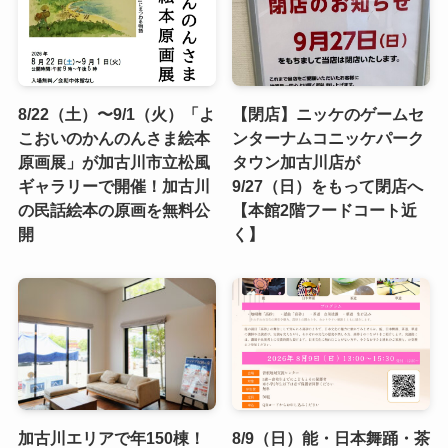
8/22（土）〜9/1（火）「よ
【閉店】ニッケのゲームセ
こおいのかんのんさま絵本
ンターナムコニッケパーク
原画展」が加古川市立松風
タウン加古川店が
ギャラリーで開催！加古川
9/27（日）をもって閉店へ
の民話絵本の原画を無料公
【本館2階フードコート近
開
く】
加古川エリアで年150棟！
8/9（日）能・日本舞踊・茶