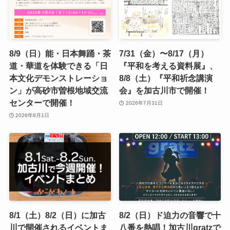
8/9（日）能・日本舞踊・茶
7/31（金）〜8/17（月）
道・華道を体験できる「日
『平和を考える資料展』、
本文化デモンストレーショ
8/8（土）『平和祈念講演
ン」が高砂市曽根地域交流
会』を加古川市で開催！
センターで開催！
2026年7月31日
2026年8月1日
8/1（土）8/2（日）に加古
8/2（日）ド迫力の音響で十
川で開催されるイベントま
八番を熱唱！加古川gratzで