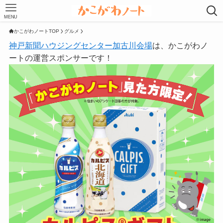
MENU
かこがわノートTOP
グルメ
神戸新聞ハウジングセンター加古川会場
は、かこがわノ
ートの運営スポンサーです！