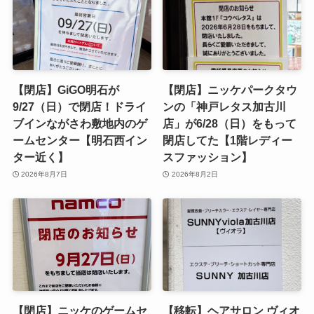
【閉店】GiGO明石が
【閉店】ニッケパークタウ
9/27（日）で閉店！ドライ
ンの「神戸レタス加古川
ブインながさわ敷地内のゲ
店」が6/28（日）をもって
ームセンター【明石西イン
閉店してた【1階レディー
ター近く】
スファッション】
2026年8月7日
2026年8月2日
【閉店】ニッケのゲームセ
【移転】ヘアサロン ヴィオ