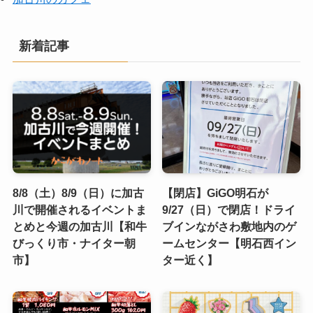
新着記事
8/8（土）8/9（日）に加古
【閉店】GiGO明石が
川で開催されるイベントま
9/27（日）で閉店！ドライ
とめと今週の加古川【和牛
ブインながさわ敷地内のゲ
びっくり市・ナイター朝
ームセンター【明石西イン
市】
ター近く】