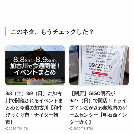
このネタ、もうチェックした？
8/8（土）8/9（日）に加古
【閉店】GiGO明石が
川で開催されるイベントま
9/27（日）で閉店！ドライ
とめと今週の加古川【和牛
ブインながさわ敷地内のゲ
びっくり市・ナイター朝
ームセンター【明石西イン
市】
ター近く】
2026年8月7日
2026年8月7日