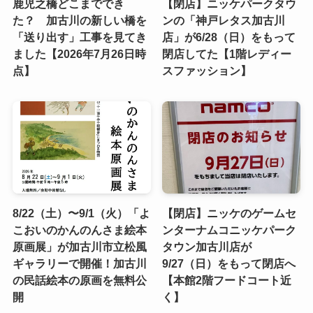
鹿児之橋どこまででき
【閉店】ニッケパークタウ
た？ 加古川の新しい橋を
ンの「神戸レタス加古川
「送り出す」工事を見てき
店」が6/28（日）をもって
ました【2026年7月26日時
閉店してた【1階レディー
点】
スファッション】
8/22（土）〜9/1（火）「よ
【閉店】ニッケのゲームセ
こおいのかんのんさま絵本
ンターナムコニッケパーク
原画展」が加古川市立松風
タウン加古川店が
ギャラリーで開催！加古川
9/27（日）をもって閉店へ
の民話絵本の原画を無料公
【本館2階フードコート近
開
く】