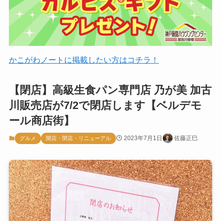
かこがわノートに掲載したい方はコチラ！
【閉店】高級生食パン専門店 乃が美 加古
川販売店が7/2で閉店します【ベルデモ
ール商店街】
2023年7月1日
佐藤正巳
グルメ
開店・閉店・リニューアル