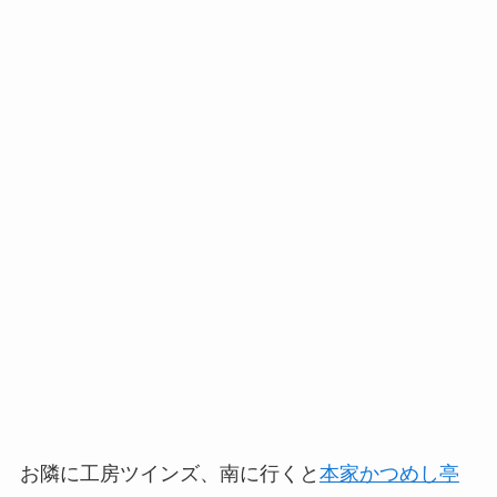
お隣に工房ツインズ、南に行くと
本家かつめし亭