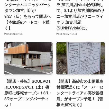
ンターナムコニッケパーク
ラ 加古川店(viola)が移転し
タウン加古川店が
て、8/1より加古川駅南のサ
9/27（日）をもって閉店へ
ニー加古川店がサニーヴィ
【本館2階フードコート近
オラ 加古川店
く】
(SUNNYviola)に。
2026年8月1日
2026年7月31日
【開店・移転】SOULPOT
【開店】高砂市の山陽電車
RECORDSが8/1（土）篠
曽根駅近くに「スーパーセ
原町に移転オープン！8/1・
ンタートライアル高砂曽根
8/2オープニングパーティ
店」がオープン予定！【曽
も！
根天満宮近く】