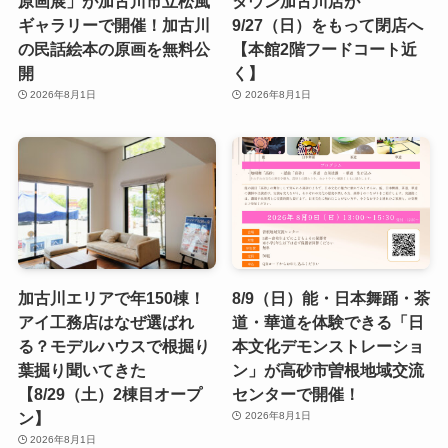
原画展」が加古川市立松風
タウン加古川店が
ギャラリーで開催！加古川
9/27（日）をもって閉店へ
の民話絵本の原画を無料公
【本館2階フードコート近
開
く】
2026年8月1日
2026年8月1日
加古川エリアで年150棟！
8/9（日）能・日本舞踊・茶
アイ工務店はなぜ選ばれ
道・華道を体験できる「日
る？モデルハウスで根掘り
本文化デモンストレーショ
葉掘り聞いてきた
ン」が高砂市曽根地域交流
【8/29（土）2棟目オープ
センターで開催！
ン】
2026年8月1日
2026年8月1日