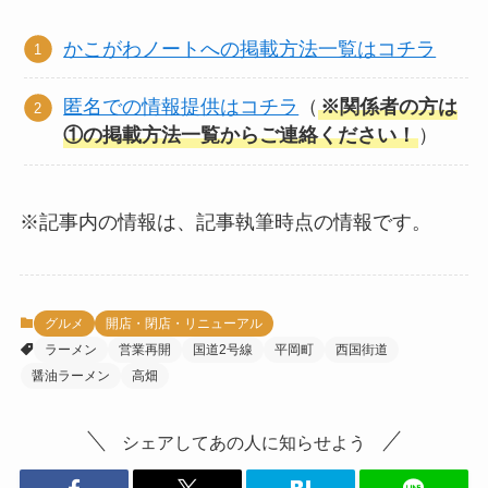
かこがわノートへの掲載方法一覧はコチラ
匿名での情報提供はコチラ
（
※関係者の方は
①の掲載方法一覧からご連絡ください！
）
※記事内の情報は、記事執筆時点の情報です。
グルメ
開店・閉店・リニューアル
ラーメン
営業再開
国道2号線
平岡町
西国街道
醤油ラーメン
高畑
シェアしてあの人に知らせよう