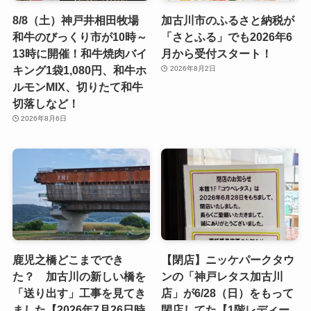
8/8（土）神戸井相田牧場
加古川市のふるさと納税が
和牛のびっくり市が10時～
「さとふる」でも2026年6
13時に開催！和牛焼肉バイ
月から受付スタート！
キング1袋1,080円、和牛ホ
2026年8月2日
ルモンMIX、切りたて和牛
切落しなど！
2026年8月6日
鹿児之橋どこまででき
【閉店】ニッケパークタウ
た？ 加古川の新しい橋を
ンの「神戸レタス加古川
「送り出す」工事を見てき
店」が6/28（日）をもって
ました【2026年7月26日時
閉店してた【1階レディー