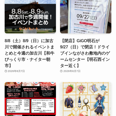
8/8（土）8/9（日）に加古
【閉店】GiGO明石が
川で開催されるイベントま
9/27（日）で閉店！ドライ
とめと今週の加古川【和牛
ブインながさわ敷地内のゲ
びっくり市・ナイター朝
ームセンター【明石西イン
市】
ター近く】
2026年8月7日
2026年8月7日