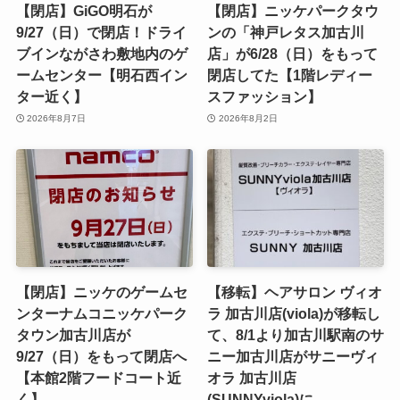
【閉店】GiGO明石が
【閉店】ニッケパークタウ
9/27（日）で閉店！ドライ
ンの「神戸レタス加古川
ブインながさわ敷地内のゲ
店」が6/28（日）をもって
ームセンター【明石西イン
閉店してた【1階レディー
ター近く】
スファッション】
2026年8月7日
2026年8月2日
【閉店】ニッケのゲームセ
【移転】ヘアサロン ヴィオ
ンターナムコニッケパーク
ラ 加古川店(viola)が移転し
タウン加古川店が
て、8/1より加古川駅南のサ
9/27（日）をもって閉店へ
ニー加古川店がサニーヴィ
【本館2階フードコート近
オラ 加古川店
く】
(SUNNYviola)に。