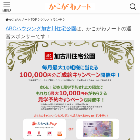
MENU
かこがわノートTOP
グルメ
ランチ
ABCハウジング加古川住宅公園
は、かこがわノートの運
営スポンサーです！