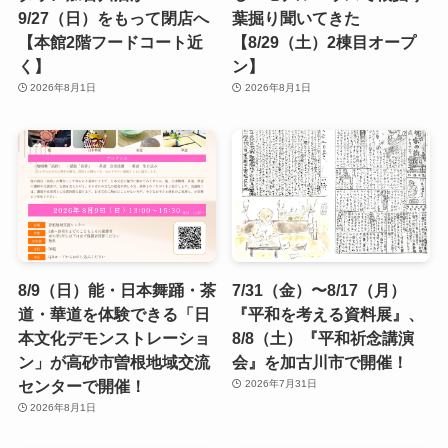
9/27（日）をもって閉店へ
葉掘り聞いてきた
【本館2階フードコート近
【8/29（土）2棟目オープ
く】
ン】
2026年8月1日
2026年8月1日
8/9（日）能・日本舞踊・茶
7/31（金）〜8/17（月）
道・華道を体験できる「日
『平和を考える資料展』、
本文化デモンストレーショ
8/8（土）『平和祈念講演
ン」が高砂市曽根地域交流
会』を加古川市で開催！
センターで開催！
2026年7月31日
2026年8月1日