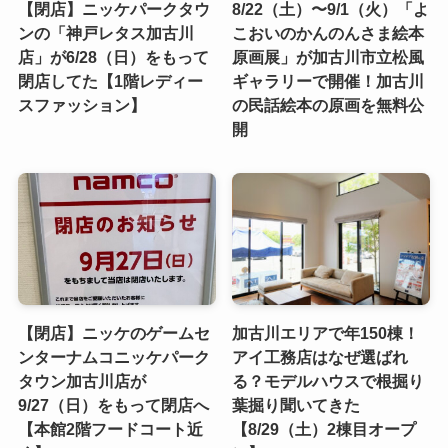
【閉店】ニッケパークタウ
8/22（土）〜9/1（火）「よ
ンの「神戸レタス加古川
こおいのかんのんさま絵本
店」が6/28（日）をもって
原画展」が加古川市立松風
閉店してた【1階レディー
ギャラリーで開催！加古川
スファッション】
の民話絵本の原画を無料公
開
【閉店】ニッケのゲームセ
加古川エリアで年150棟！
ンターナムコニッケパーク
アイ工務店はなぜ選ばれ
タウン加古川店が
る？モデルハウスで根掘り
9/27（日）をもって閉店へ
葉掘り聞いてきた
【本館2階フードコート近
【8/29（土）2棟目オープ