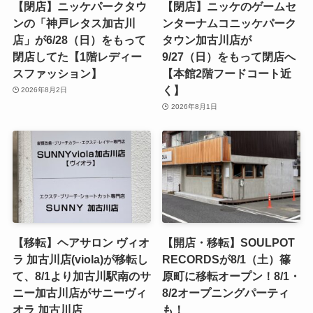
【閉店】ニッケパークタウ
【閉店】ニッケのゲームセ
ンの「神戸レタス加古川
ンターナムコニッケパーク
店」が6/28（日）をもって
タウン加古川店が
閉店してた【1階レディー
9/27（日）をもって閉店へ
スファッション】
【本館2階フードコート近
く】
2026年8月2日
2026年8月1日
【移転】ヘアサロン ヴィオ
【開店・移転】SOULPOT
ラ 加古川店(viola)が移転し
RECORDSが8/1（土）篠
て、8/1より加古川駅南のサ
原町に移転オープン！8/1・
ニー加古川店がサニーヴィ
8/2オープニングパーティ
オラ 加古川店
も！