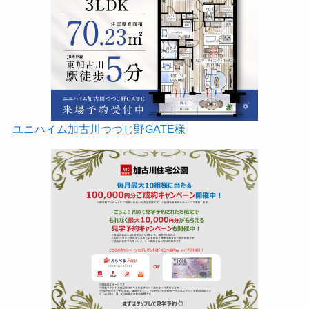
ユニハイム加古川つつじ野GATE様