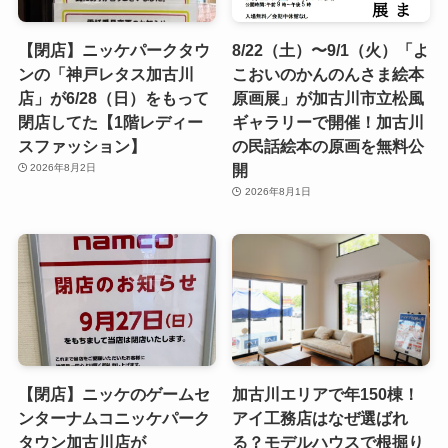
【閉店】ニッケパークタウ
8/22（土）〜9/1（火）「よ
ンの「神戸レタス加古川
こおいのかんのんさま絵本
店」が6/28（日）をもって
原画展」が加古川市立松風
閉店してた【1階レディー
ギャラリーで開催！加古川
スファッション】
の民話絵本の原画を無料公
開
2026年8月2日
2026年8月1日
【閉店】ニッケのゲームセ
加古川エリアで年150棟！
ンターナムコニッケパーク
アイ工務店はなぜ選ばれ
タウン加古川店が
る？モデルハウスで根掘り