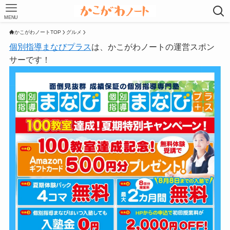
MENU
かこがわノートTOP
グルメ
個別指導まなびプラス
は、かこがわノートの運営スポン
サーです！