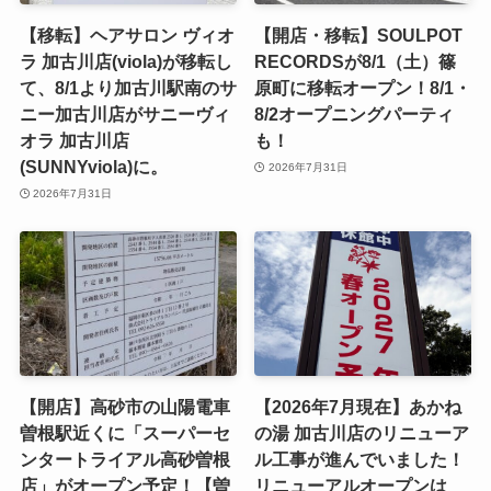
【移転】ヘアサロン ヴィオ
【開店・移転】SOULPOT
ラ 加古川店(viola)が移転し
RECORDSが8/1（土）篠
て、8/1より加古川駅南のサ
原町に移転オープン！8/1・
ニー加古川店がサニーヴィ
8/2オープニングパーティ
オラ 加古川店
も！
(SUNNYviola)に。
2026年7月31日
2026年7月31日
【開店】高砂市の山陽電車
【2026年7月現在】あかね
曽根駅近くに「スーパーセ
の湯 加古川店のリニューア
ンタートライアル高砂曽根
ル工事が進んでいました！
店」がオープン予定！【曽
リニューアルオープンは