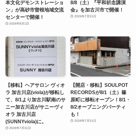
本文化デモンストレーショ
8/8（土）『平和祈念講演
ン」が高砂市曽根地域交流
会』を加古川市で開催！
センターで開催！
2026年7月31日
2026年8月1日
【移転】ヘアサロン ヴィオ
【開店・移転】SOULPOT
ラ 加古川店(viola)が移転し
RECORDSが8/1（土）篠
て、8/1より加古川駅南のサ
原町に移転オープン！8/1・
ニー加古川店がサニーヴィ
8/2オープニングパーティ
オラ 加古川店
も！
(SUNNYviola)に。
2026年7月31日
2026年7月31日