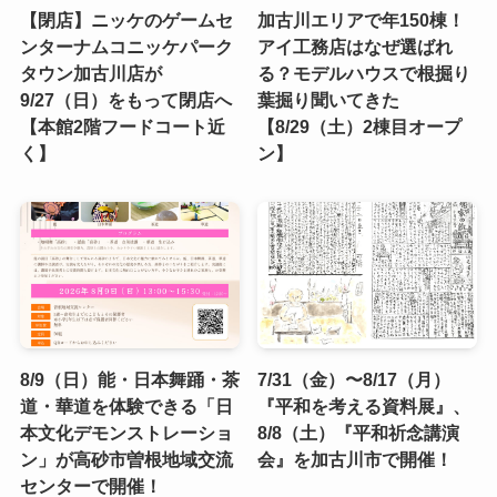
【閉店】ニッケのゲームセ
加古川エリアで年150棟！
ンターナムコニッケパーク
アイ工務店はなぜ選ばれ
タウン加古川店が
る？モデルハウスで根掘り
9/27（日）をもって閉店へ
葉掘り聞いてきた
【本館2階フードコート近
【8/29（土）2棟目オープ
く】
ン】
8/9（日）能・日本舞踊・茶
7/31（金）〜8/17（月）
道・華道を体験できる「日
『平和を考える資料展』、
本文化デモンストレーショ
8/8（土）『平和祈念講演
ン」が高砂市曽根地域交流
会』を加古川市で開催！
センターで開催！