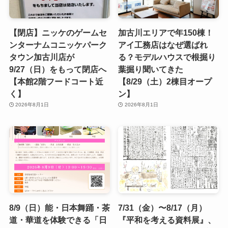
【閉店】ニッケのゲームセ
加古川エリアで年150棟！
ンターナムコニッケパーク
アイ工務店はなぜ選ばれ
タウン加古川店が
る？モデルハウスで根掘り
9/27（日）をもって閉店へ
葉掘り聞いてきた
【本館2階フードコート近
【8/29（土）2棟目オープ
く】
ン】
2026年8月1日
2026年8月1日
8/9（日）能・日本舞踊・茶
7/31（金）〜8/17（月）
道・華道を体験できる「日
『平和を考える資料展』、