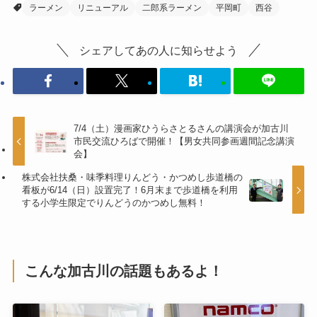
ラーメン
リニューアル
二郎系ラーメン
平岡町
西谷
シェアしてあの人に知らせよう
7/4（土）漫画家ひうらさとるさんの講演会が加古川
市民交流ひろばで開催！【男女共同参画週間記念講演
会】
株式会社扶桑・味季料理りんどう・かつめし歩道橋の
看板が6/14（日）設置完了！6月末まで歩道橋を利用
する小学生限定でりんどうのかつめし無料！
こんな加古川の話題もあるよ！