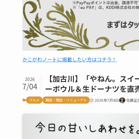
かこがわノートに掲載したい方はコチラ！
【加古川】「やねん。スイ
2026
7/04
ーボウル＆生ドーナツを直
グルメ
開店・閉店・リニューアル
2026年7月4日
佐藤正