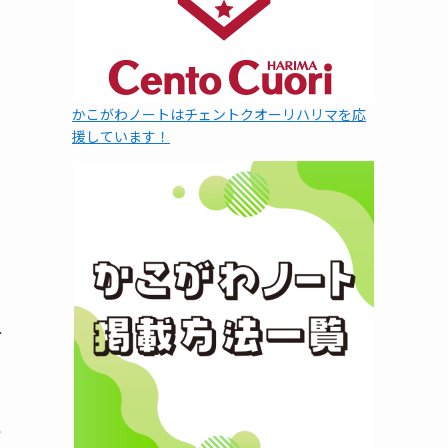
かこがわノートはチェントクオーリハリマを応
援しています！
ー
で