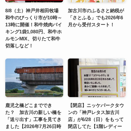
8/8（土）神戸井相田牧場
加古川市のふるさと納税が
和牛のびっくり市が10時～
「さとふる」でも2026年6
13時に開催！和牛焼肉バイ
月から受付スタート！
キング1袋1,080円、和牛ホ
ルモンMIX、切りたて和牛
切落しなど！
鹿児之橋どこまででき
【閉店】ニッケパークタウ
た？ 加古川の新しい橋を
ンの「神戸レタス加古川
「送り出す」工事を見てき
店」が6/28（日）をもって
ました【2026年7月26日時
閉店してた【1階レディー