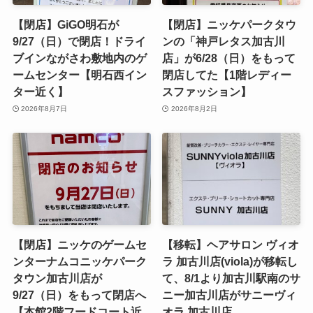
【閉店】GiGO明石が
【閉店】ニッケパークタウ
9/27（日）で閉店！ドライ
ンの「神戸レタス加古川
ブインながさわ敷地内のゲ
店」が6/28（日）をもって
ームセンター【明石西イン
閉店してた【1階レディー
ター近く】
スファッション】
2026年8月7日
2026年8月2日
【閉店】ニッケのゲームセ
【移転】ヘアサロン ヴィオ
ンターナムコニッケパーク
ラ 加古川店(viola)が移転し
タウン加古川店が
て、8/1より加古川駅南のサ
9/27（日）をもって閉店へ
ニー加古川店がサニーヴィ
【本館2階フードコート近
オラ 加古川店