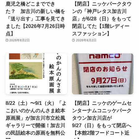
鹿児之橋どこまででき
【閉店】ニッケパークタウ
た？ 加古川の新しい橋を
ンの「神戸レタス加古川
「送り出す」工事を見てき
店」が6/28（日）をもって
ました【2026年7月26日時
閉店してた【1階レディー
点】
スファッション】
2026年8月2日
2026年8月2日
8/22（土）〜9/1（火）「よ
【閉店】ニッケのゲームセ
こおいのかんのんさま絵本
ンターナムコニッケパーク
原画展」が加古川市立松風
タウン加古川店が
ギャラリーで開催！加古川
9/27（日）をもって閉店へ
の民話絵本の原画を無料公
【本館2階フードコート近