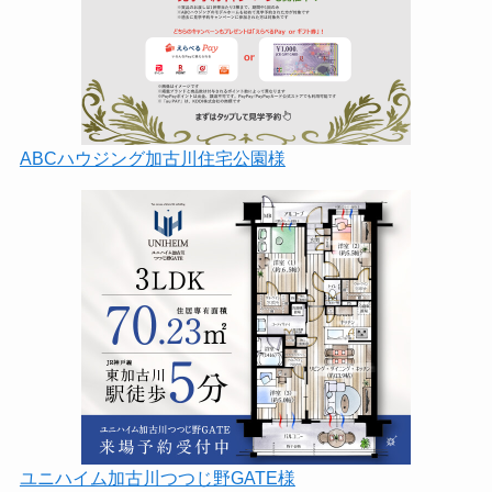
ABCハウジング加古川住宅公園様
ユニハイム加古川つつじ野GATE様