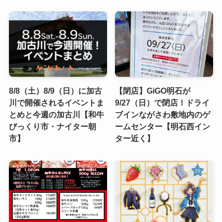
8/8（土）8/9（日）に加古
【閉店】GiGO明石が
川で開催されるイベントま
9/27（日）で閉店！ドライ
とめと今週の加古川【和牛
ブインながさわ敷地内のゲ
びっくり市・ナイター朝
ームセンター【明石西イン
市】
ター近く】