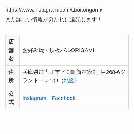
https://www.instagram.com/t.bar.origami/
また詳しい情報が分かれば追記します！
店
舗
お好み焼・鉄板バルORIGAMI
名
住
兵庫県加古川市平岡町新在家2丁目268-6グ
所
ラントーレ103（
地図
）
公
Instagram
、
Facebook
式