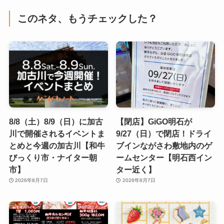
このネタ、もうチェックした？
8/8（土）8/9（日）に加古
【閉店】GiGO明石が
川で開催されるイベントま
9/27（日）で閉店！ドライ
とめと今週の加古川【和牛
ブインながさわ敷地内のゲ
びっくり市・ナイター朝
ームセンター【明石西イン
市】
ター近く】
2026年8月7日
2026年8月7日