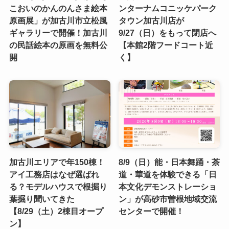
こおいのかんのんさま絵本
ンターナムコニッケパーク
原画展」が加古川市立松風
タウン加古川店が
ギャラリーで開催！加古川
9/27（日）をもって閉店へ
の民話絵本の原画を無料公
【本館2階フードコート近
開
く】
加古川エリアで年150棟！
8/9（日）能・日本舞踊・茶
アイ工務店はなぜ選ばれ
道・華道を体験できる「日
る？モデルハウスで根掘り
本文化デモンストレーショ
葉掘り聞いてきた
ン」が高砂市曽根地域交流
【8/29（土）2棟目オープ
センターで開催！
ン】