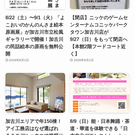
8/22（土）〜9/1（火）「よ
【閉店】ニッケのゲームセ
こおいのかんのんさま絵本
ンターナムコニッケパーク
原画展」が加古川市立松風
タウン加古川店が
ギャラリーで開催！加古川
9/27（日）をもって閉店へ
の民話絵本の原画を無料公
【本館2階フードコート近
開
く】
2026年8月1日
2026年8月1日
加古川エリアで年150棟！
8/9（日）能・日本舞踊・茶
アイ工務店はなぜ選ばれ
道・華道を体験できる「日