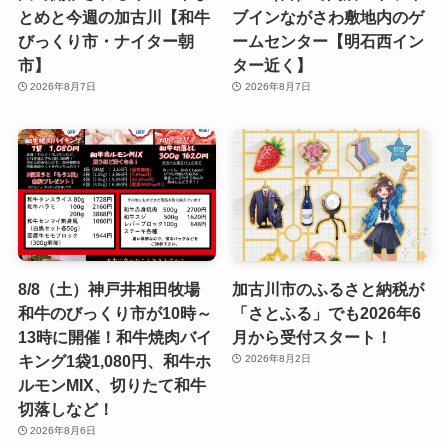
とめと今週の加古川【和牛
ブインながさわ敷地内のゲ
びっくり市・ナイター朝
ームセンター【明石西イン
市】
ター近く】
2026年8月7日
2026年8月7日
8/8（土）神戸井相田牧場
加古川市のふるさと納税が
和牛のびっくり市が10時～
「さとふる」でも2026年6
13時に開催！和牛焼肉バイ
月から受付スタート！
キング1袋1,080円、和牛ホ
2026年8月2日
ルモンMIX、切りたて和牛
切落しなど！
2026年8月6日