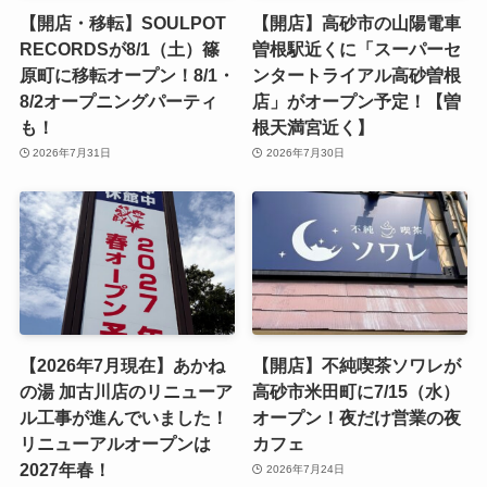
【開店・移転】SOULPOT
【開店】高砂市の山陽電車
RECORDSが8/1（土）篠
曽根駅近くに「スーパーセ
原町に移転オープン！8/1・
ンタートライアル高砂曽根
8/2オープニングパーティ
店」がオープン予定！【曽
も！
根天満宮近く】
2026年7月31日
2026年7月30日
【2026年7月現在】あかね
【開店】不純喫茶ソワレが
の湯 加古川店のリニューア
高砂市米田町に7/15（水）
ル工事が進んでいました！
オープン！夜だけ営業の夜
リニューアルオープンは
カフェ
2027年春！
2026年7月24日