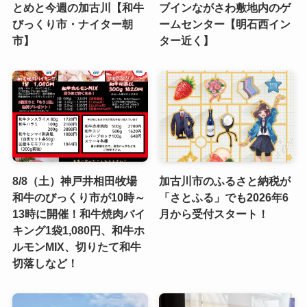
とめと今週の加古川【和牛
ブインながさわ敷地内のゲ
びっくり市・ナイター朝
ームセンター【明石西イン
市】
ター近く】
8/8（土）神戸井相田牧場
加古川市のふるさと納税が
和牛のびっくり市が10時～
「さとふる」でも2026年6
13時に開催！和牛焼肉バイ
月から受付スタート！
キング1袋1,080円、和牛ホ
ルモンMIX、切りたて和牛
切落しなど！