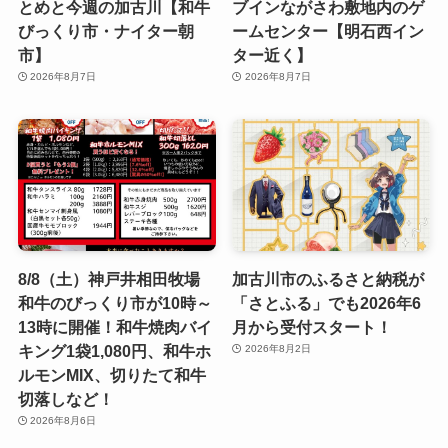
とめと今週の加古川【和牛
ブインながさわ敷地内のゲ
びっくり市・ナイター朝
ームセンター【明石西イン
市】
ター近く】
2026年8月7日
2026年8月7日
8/8（土）神戸井相田牧場
加古川市のふるさと納税が
和牛のびっくり市が10時～
「さとふる」でも2026年6
13時に開催！和牛焼肉バイ
月から受付スタート！
キング1袋1,080円、和牛ホ
2026年8月2日
ルモンMIX、切りたて和牛
切落しなど！
2026年8月6日