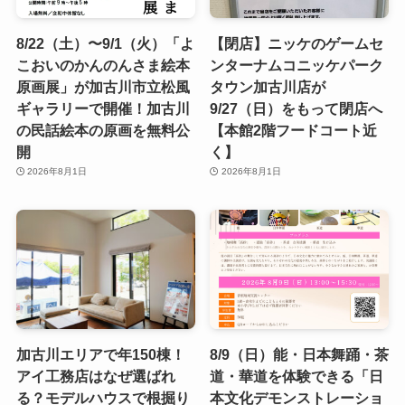
8/22（土）〜9/1（火）「よ
【閉店】ニッケのゲームセ
こおいのかんのんさま絵本
ンターナムコニッケパーク
原画展」が加古川市立松風
タウン加古川店が
ギャラリーで開催！加古川
9/27（日）をもって閉店へ
の民話絵本の原画を無料公
【本館2階フードコート近
開
く】
2026年8月1日
2026年8月1日
加古川エリアで年150棟！
8/9（日）能・日本舞踊・茶
アイ工務店はなぜ選ばれ
道・華道を体験できる「日
る？モデルハウスで根掘り
本文化デモンストレーショ