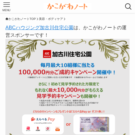
MENU
かこがわノートTOP
美容・ボディケア
ABCハウジング加古川住宅公園
は、かこがわノートの運
営スポンサーです！