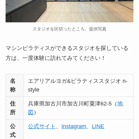
スタジオを区切ったところ。提供写真
マシンピラティスができるスタジオを探している
方は、一度体験に訪れてみてください！
名
エアリアルヨガ&ピラティススタジオ n-
称
style
住
兵庫県加古川市加古川町粟津62-5（
地
所
図
）
公
公式サイト
、
Instagram
、
LINE
式