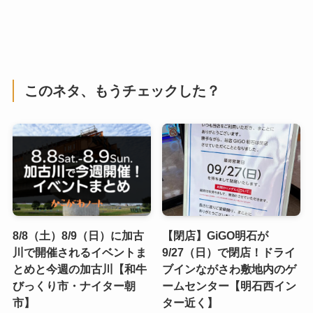
このネタ、もうチェックした？
8/8（土）8/9（日）に加古
【閉店】GiGO明石が
川で開催されるイベントま
9/27（日）で閉店！ドライ
とめと今週の加古川【和牛
ブインながさわ敷地内のゲ
びっくり市・ナイター朝
ームセンター【明石西イン
市】
ター近く】