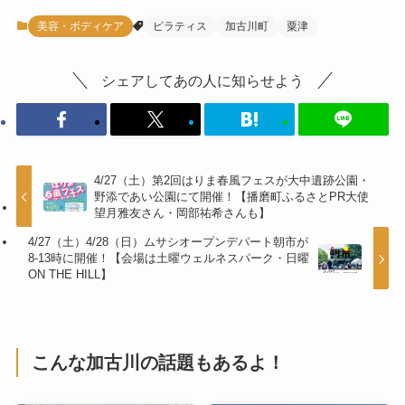
美容・ボディケア
ピラティス
加古川町
粟津
シェアしてあの人に知らせよう
4/27（土）第2回はりま春風フェスが大中遺跡公園・
野添であい公園にて開催！【播磨町ふるさとPR大使
望月雅友さん・岡部祐希さんも】
4/27（土）4/28（日）ムサシオープンデパート朝市が
8-13時に開催！【会場は土曜ウェルネスパーク・日曜
ON THE HILL】
こんな加古川の話題もあるよ！