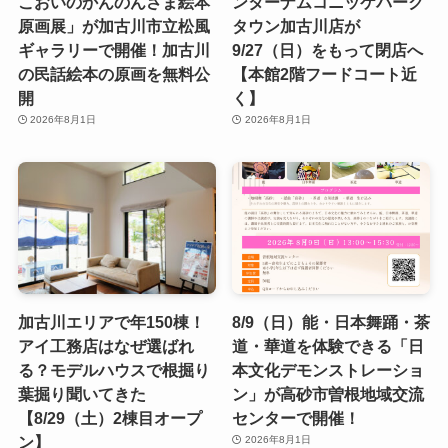
こおいのかんのんさま絵本
ンターナムコニッケパーク
原画展」が加古川市立松風
タウン加古川店が
ギャラリーで開催！加古川
9/27（日）をもって閉店へ
の民話絵本の原画を無料公
【本館2階フードコート近
開
く】
2026年8月1日
2026年8月1日
加古川エリアで年150棟！
8/9（日）能・日本舞踊・茶
アイ工務店はなぜ選ばれ
道・華道を体験できる「日
る？モデルハウスで根掘り
本文化デモンストレーショ
葉掘り聞いてきた
ン」が高砂市曽根地域交流
【8/29（土）2棟目オープ
センターで開催！
ン】
2026年8月1日