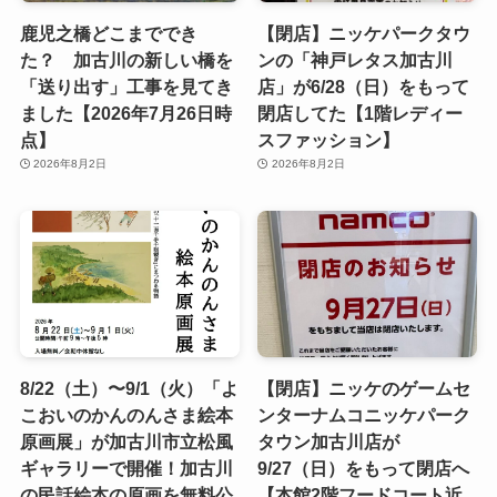
鹿児之橋どこまででき
【閉店】ニッケパークタウ
た？ 加古川の新しい橋を
ンの「神戸レタス加古川
「送り出す」工事を見てき
店」が6/28（日）をもって
ました【2026年7月26日時
閉店してた【1階レディー
点】
スファッション】
2026年8月2日
2026年8月2日
8/22（土）〜9/1（火）「よ
【閉店】ニッケのゲームセ
こおいのかんのんさま絵本
ンターナムコニッケパーク
原画展」が加古川市立松風
タウン加古川店が
ギャラリーで開催！加古川
9/27（日）をもって閉店へ
の民話絵本の原画を無料公
【本館2階フードコート近