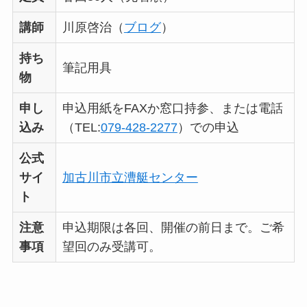
講師
川原啓治（
ブログ
）
持ち
筆記用具
物
申し
申込用紙をFAXか窓口持参、または電話
込み
（TEL:
079-428-2277
）での申込
公式
サイ
加古川市立漕艇センター
ト
注意
申込期限は各回、開催の前日まで。ご希
事項
望回のみ受講可。