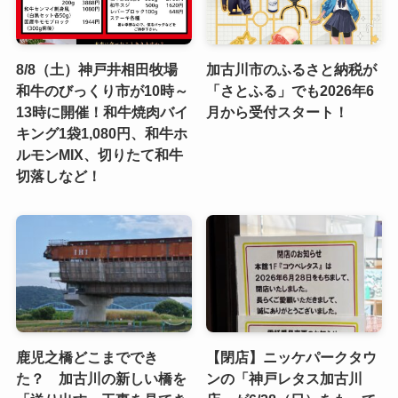
8/8（土）神戸井相田牧場
加古川市のふるさと納税が
和牛のびっくり市が10時～
「さとふる」でも2026年6
13時に開催！和牛焼肉バイ
月から受付スタート！
キング1袋1,080円、和牛ホ
ルモンMIX、切りたて和牛
切落しなど！
鹿児之橋どこまででき
【閉店】ニッケパークタウ
た？ 加古川の新しい橋を
ンの「神戸レタス加古川