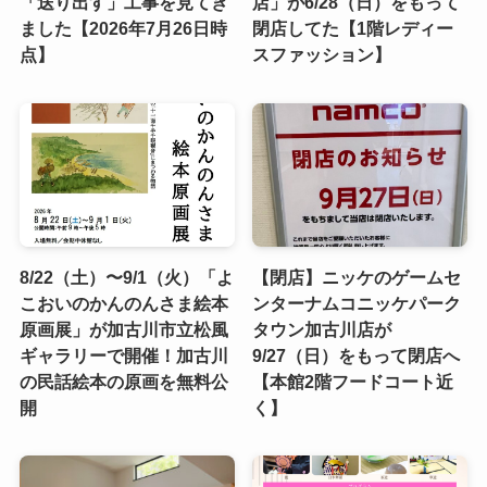
「送り出す」工事を見てき
店」が6/28（日）をもって
ました【2026年7月26日時
閉店してた【1階レディー
点】
スファッション】
8/22（土）〜9/1（火）「よ
【閉店】ニッケのゲームセ
こおいのかんのんさま絵本
ンターナムコニッケパーク
原画展」が加古川市立松風
タウン加古川店が
ギャラリーで開催！加古川
9/27（日）をもって閉店へ
の民話絵本の原画を無料公
【本館2階フードコート近
開
く】