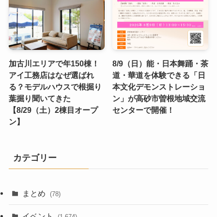
加古川エリアで年150棟！
8/9（日）能・日本舞踊・茶
アイ工務店はなぜ選ばれ
道・華道を体験できる「日
る？モデルハウスで根掘り
本文化デモンストレーショ
葉掘り聞いてきた
ン」が高砂市曽根地域交流
【8/29（土）2棟目オープ
センターで開催！
ン】
カテゴリー
まとめ
(78)
イベント
(1,674)