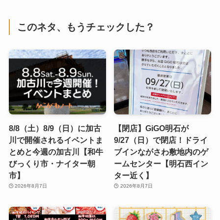
このネタ、もうチェックした？
8/8（土）8/9（日）に加古
【閉店】GiGO明石が
川で開催されるイベントま
9/27（日）で閉店！ドライ
とめと今週の加古川【和牛
ブインながさわ敷地内のゲ
びっくり市・ナイター朝
ームセンター【明石西イン
市】
ター近く】
2026年8月7日
2026年8月7日