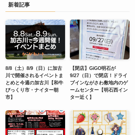
新着記事
8/8（土）8/9（日）に加古
【閉店】GiGO明石が
川で開催されるイベントま
9/27（日）で閉店！ドライ
とめと今週の加古川【和牛
ブインながさわ敷地内のゲ
びっくり市・ナイター朝
ームセンター【明石西イン
市】
ター近く】