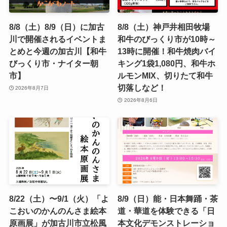
8/8（土）8/9（日）に加古
8/8（土）神戸井相田牧場
川で開催されるイベントま
和牛のびっくり市が10時～
とめと今週の加古川【和牛
13時に開催！和牛焼肉バイ
びっくり市・ナイター朝
キング1袋1,080円、和牛ホ
市】
ルモンMIX、切りたて和牛
切落しなど！
2026年8月7日
2026年8月6日
8/22（土）〜9/1（火）「よ
8/9（日）能・日本舞踊・茶
こおいのかんのんさま絵本
道・華道を体験できる「日
原画展」が加古川市立松風
本文化デモンストレーショ