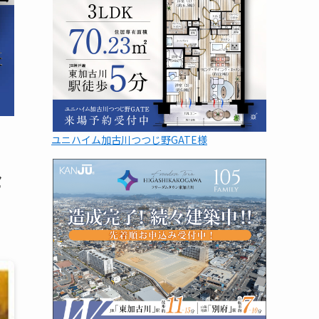
ユニハイム加古川つつじ野GATE様
セ