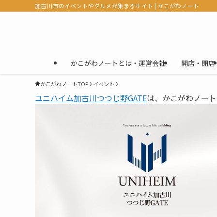
加古川市のイベントやグルメが集まるサイト | かこがわノート
かこがわノートとは・運営会社
開店・閉店
かこがわノートTOP
イベント
ユニハイム加古川つつじ野GATE
は、かこがわノート