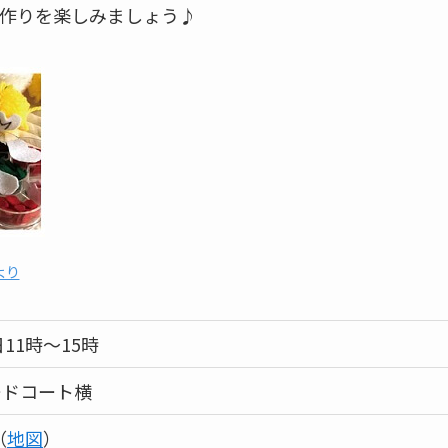
作りを楽しみましょう♪
より
日11時～15時
ードコート横
（
地図
）