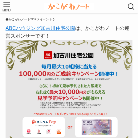
MENU
かこがわノートTOP
イベント
ABCハウジング加古川住宅公園
は、かこがわノートの運
営スポンサーです！