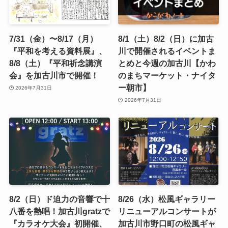
7/31（金）〜8/17（月）
8/1（土）8/2（日）に加古
『平和を考える資料展』、
川で開催されるイベントま
8/8（土）『平和祈念講演
とめと今週の加古川【かわ
会』を加古川市で開催！
のまちマーケット・ナイタ
ー朝市】
2026年7月31日
2026年7月31日
8/2（日）ド迫力の音響で十
8/26（水）松風ギャラリー
八番を熱唱！加古川gratzで
リニューアルコンサートが
『カラオケ大会』初開催、
加古川市野口町の松風ギャ