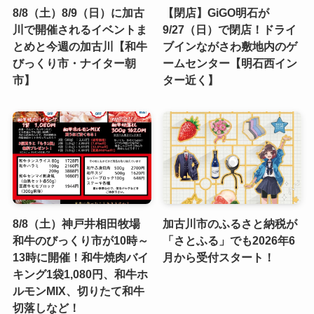
8/8（土）8/9（日）に加古
【閉店】GiGO明石が
川で開催されるイベントま
9/27（日）で閉店！ドライ
とめと今週の加古川【和牛
ブインながさわ敷地内のゲ
びっくり市・ナイター朝
ームセンター【明石西イン
市】
ター近く】
8/8（土）神戸井相田牧場
加古川市のふるさと納税が
和牛のびっくり市が10時～
「さとふる」でも2026年6
13時に開催！和牛焼肉バイ
月から受付スタート！
キング1袋1,080円、和牛ホ
ルモンMIX、切りたて和牛
切落しなど！