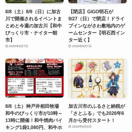
8/8（土）8/9（日）に加古
【閉店】GiGO明石が
川で開催されるイベントま
9/27（日）で閉店！ドライ
とめと今週の加古川【和牛
ブインながさわ敷地内のゲ
びっくり市・ナイター朝
ームセンター【明石西イン
市】
ター近く】
2026年8月7日
2026年8月7日
8/8（土）神戸井相田牧場
加古川市のふるさと納税が
和牛のびっくり市が10時～
「さとふる」でも2026年6
13時に開催！和牛焼肉バイ
月から受付スタート！
キング1袋1,080円、和牛ホ
2026年8月2日