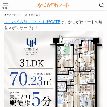
MENU
かこがわノートTOP
まとめ
ユニハイム加古川つつじ野GATE
は、かこがわノートの運
営スポンサーです！