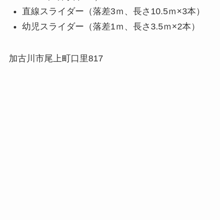
直線スライダー（落差3ｍ、長さ10.5ｍ×3本）
幼児スライダー（落差1ｍ、長さ3.5ｍ×2本）
加古川市尾上町口里817