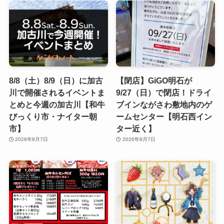
8/8（土）8/9（日）に加古
【閉店】GiGO明石が
川で開催されるイベントま
9/27（日）で閉店！ドライ
とめと今週の加古川【和牛
ブインながさわ敷地内のゲ
びっくり市・ナイター朝
ームセンター【明石西イン
市】
ター近く】
2026年8月7日
2026年8月7日