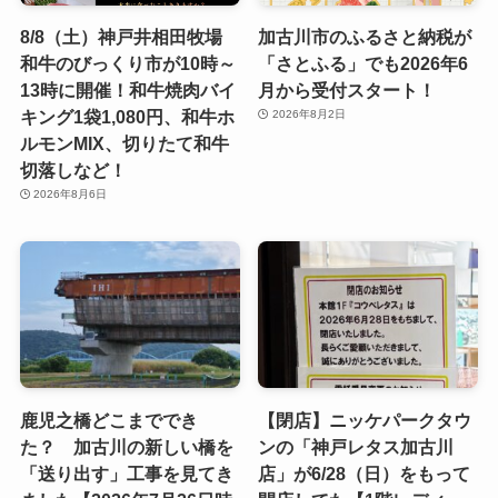
8/8（土）神戸井相田牧場
加古川市のふるさと納税が
和牛のびっくり市が10時～
「さとふる」でも2026年6
13時に開催！和牛焼肉バイ
月から受付スタート！
キング1袋1,080円、和牛ホ
2026年8月2日
ルモンMIX、切りたて和牛
切落しなど！
2026年8月6日
鹿児之橋どこまででき
【閉店】ニッケパークタウ
た？ 加古川の新しい橋を
ンの「神戸レタス加古川
「送り出す」工事を見てき
店」が6/28（日）をもって