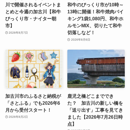
川で開催されるイベントま
和牛のびっくり市が10時～
とめと今週の加古川【和牛
13時に開催！和牛焼肉バイ
びっくり市・ナイター朝
キング1袋1,080円、和牛ホ
市】
ルモンMIX、切りたて和牛
切落しなど！
2026年8月7日
2026年8月6日
加古川市のふるさと納税が
鹿児之橋どこまででき
「さとふる」でも2026年6
た？ 加古川の新しい橋を
月から受付スタート！
「送り出す」工事を見てき
ました【2026年7月26日時
2026年8月2日
点】