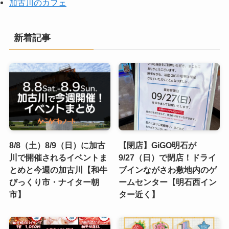
加古川のカフェ
新着記事
8/8（土）8/9（日）に加古
【閉店】GiGO明石が
川で開催されるイベントま
9/27（日）で閉店！ドライ
とめと今週の加古川【和牛
ブインながさわ敷地内のゲ
びっくり市・ナイター朝
ームセンター【明石西イン
市】
ター近く】