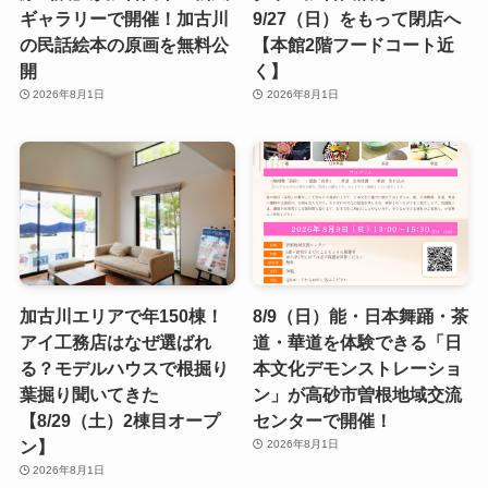
ギャラリーで開催！加古川
9/27（日）をもって閉店へ
の民話絵本の原画を無料公
【本館2階フードコート近
開
く】
2026年8月1日
2026年8月1日
加古川エリアで年150棟！
8/9（日）能・日本舞踊・茶
アイ工務店はなぜ選ばれ
道・華道を体験できる「日
る？モデルハウスで根掘り
本文化デモンストレーショ
葉掘り聞いてきた
ン」が高砂市曽根地域交流
【8/29（土）2棟目オープ
センターで開催！
ン】
2026年8月1日
2026年8月1日