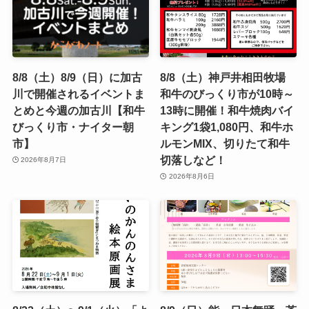
8/8（土）8/9（日）に加古
8/8（土）神戸井相田牧場
川で開催されるイベントま
和牛のびっくり市が10時～
とめと今週の加古川【和牛
13時に開催！和牛焼肉バイ
びっくり市・ナイター朝
キング1袋1,080円、和牛ホ
市】
ルモンMIX、切りたて和牛
切落しなど！
2026年8月7日
2026年8月6日