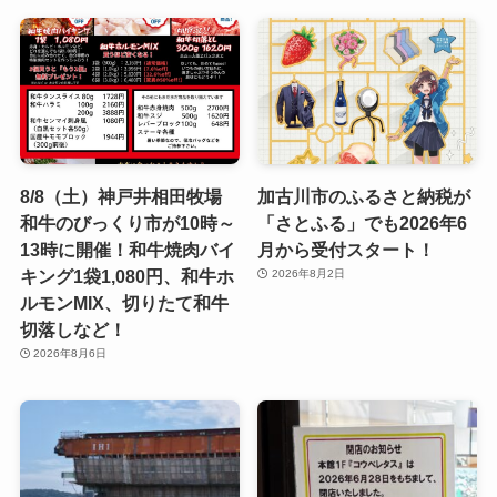
8/8（土）神戸井相田牧場
加古川市のふるさと納税が
和牛のびっくり市が10時～
「さとふる」でも2026年6
13時に開催！和牛焼肉バイ
月から受付スタート！
キング1袋1,080円、和牛ホ
2026年8月2日
ルモンMIX、切りたて和牛
切落しなど！
2026年8月6日