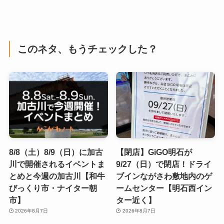
このネタ、もうチェックした？
8/8（土）8/9（日）に加古
【閉店】GiGO明石が
川で開催されるイベントま
9/27（日）で閉店！ドライ
とめと今週の加古川【和牛
ブインながさわ敷地内のゲ
びっくり市・ナイター朝
ームセンター【明石西イン
市】
ター近く】
2026年8月7日
2026年8月7日