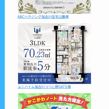
ABCハウジング加古川住宅公園様
ユニハイム加古川つつじ野GATE様