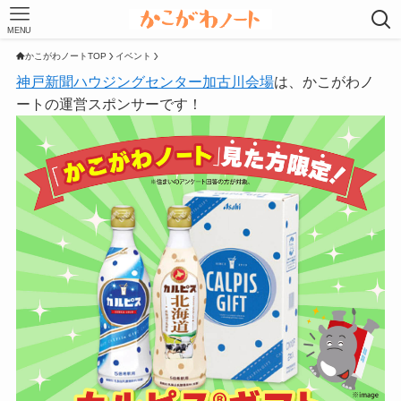
MENU
かこがわノートTOP
イベント
神戸新聞ハウジングセンター加古川会場
は、かこがわノ
ートの運営スポンサーです！