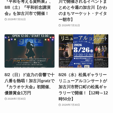
『平和を考える資料展』、
川で開催されるイベントま
8/8（土）『平和祈念講演
とめと今週の加古川【かわ
会』を加古川市で開催！
のまちマーケット・ナイタ
ー朝市】
2026年7月31日
2026年7月31日
8/2（日）ド迫力の音響で十
8/26（水）松風ギャラリー
八番を熱唱！加古川gratzで
リニューアルコンサートが
『カラオケ大会』初開催、
加古川市野口町の松風ギャ
優勝賞金1万円
ラリーで開催！【12時～12
時50分】
2026年7月30日
2026年7月30日