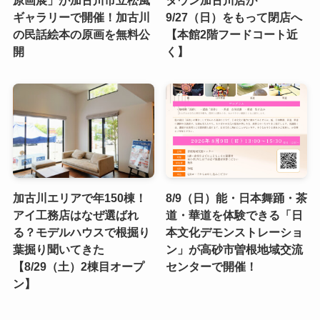
原画展」が加古川市立松風
タウン加古川店が
ギャラリーで開催！加古川
9/27（日）をもって閉店へ
の民話絵本の原画を無料公
【本館2階フードコート近
開
く】
加古川エリアで年150棟！
8/9（日）能・日本舞踊・茶
アイ工務店はなぜ選ばれ
道・華道を体験できる「日
る？モデルハウスで根掘り
本文化デモンストレーショ
葉掘り聞いてきた
ン」が高砂市曽根地域交流
【8/29（土）2棟目オープ
センターで開催！
ン】