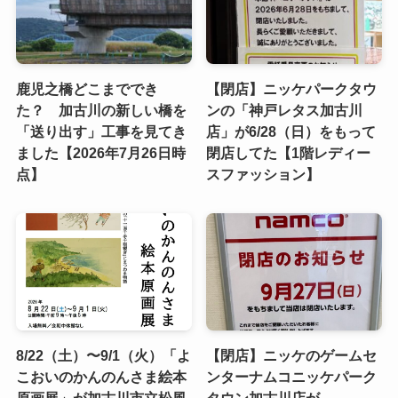
鹿児之橋どこまででき
【閉店】ニッケパークタウ
た？ 加古川の新しい橋を
ンの「神戸レタス加古川
「送り出す」工事を見てき
店」が6/28（日）をもって
ました【2026年7月26日時
閉店してた【1階レディー
点】
スファッション】
8/22（土）〜9/1（火）「よ
【閉店】ニッケのゲームセ
こおいのかんのんさま絵本
ンターナムコニッケパーク