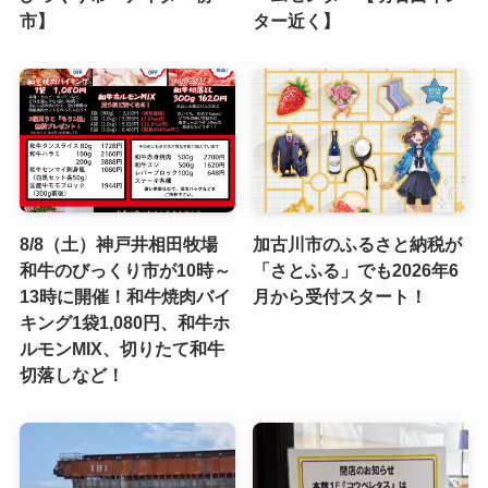
市】
ター近く】
8/8（土）神戸井相田牧場
加古川市のふるさと納税が
和牛のびっくり市が10時～
「さとふる」でも2026年6
13時に開催！和牛焼肉バイ
月から受付スタート！
キング1袋1,080円、和牛ホ
ルモンMIX、切りたて和牛
切落しなど！