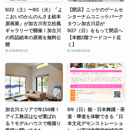
8/22（土）〜9/1（火）「よ
【閉店】ニッケのゲームセ
こおいのかんのんさま絵本
ンターナムコニッケパーク
原画展」が加古川市立松風
タウン加古川店が
ギャラリーで開催！加古川
9/27（日）をもって閉店へ
の民話絵本の原画を無料公
【本館2階フードコート近
開
く】
2026年8月1日
2026年8月1日
加古川エリアで年150棟！
8/9（日）能・日本舞踊・茶
アイ工務店はなぜ選ばれ
道・華道を体験できる「日
る？モデルハウスで根掘り
本文化デモンストレーショ