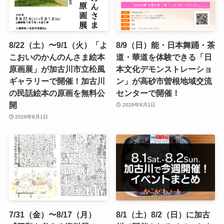
8/22（土）〜9/1（火）「よ
8/9（日）能・日本舞踊・茶
こおいのかんのんさま絵本
道・華道を体験できる「日
原画展」が加古川市立松風
本文化デモンストレーショ
ギャラリーで開催！加古川
ン」が高砂市曽根地域交流
の民話絵本の原画を無料公
センターで開催！
開
2026年8月1日
2026年8月1日
7/31（金）〜8/17（月）
8/1（土）8/2（日）に加古