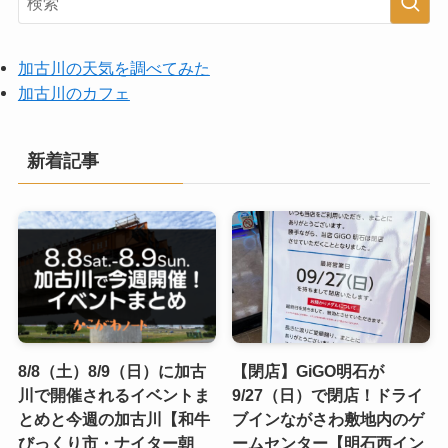
加古川の天気を調べてみた
加古川のカフェ
新着記事
8/8（土）8/9（日）に加古
【閉店】GiGO明石が
川で開催されるイベントま
9/27（日）で閉店！ドライ
とめと今週の加古川【和牛
ブインながさわ敷地内のゲ
びっくり市・ナイター朝
ームセンター【明石西イン