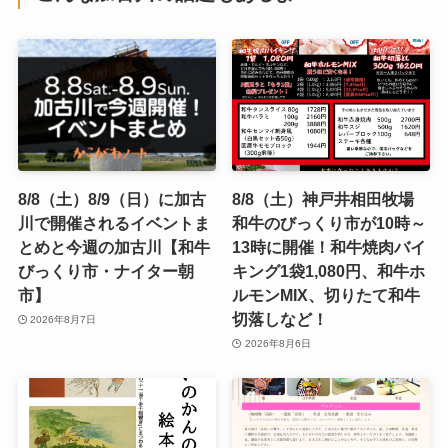
8/8（土）8/9（日）に加古
8/8（土）神戸井相田牧場
川で開催されるイベントま
和牛のびっくり市が10時～
とめと今週の加古川【和牛
13時に開催！和牛焼肉バイ
びっくり市・ナイター朝
キング1袋1,080円、和牛ホ
市】
ルモンMIX、切りたて和牛
切落しなど！
2026年8月7日
2026年8月6日