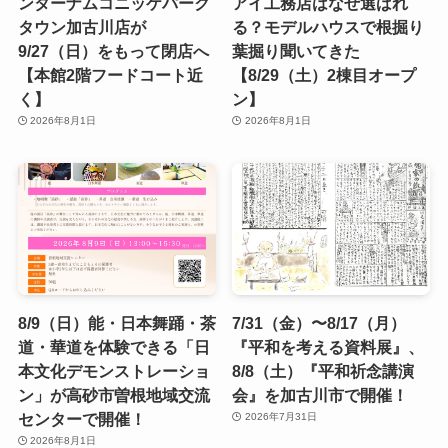
ンターナムコニッケパーク
アイ工務店はなぜ選ばれ
タウン加古川店が
る？モデルハウスで根掘り
9/27（日）をもって閉店へ
葉掘り聞いてきた
【本館2階フードコート近
【8/29（土）2棟目オープ
く】
ン】
2026年8月1日
2026年8月1日
8/9（日）能・日本舞踊・茶
7/31（金）〜8/17（月）
道・華道を体験できる「日
『平和を考える資料展』、
本文化デモンストレーショ
8/8（土）『平和祈念講演
ン」が高砂市曽根地域交流
会』を加古川市で開催！
センターで開催！
2026年7月31日
2026年8月1日