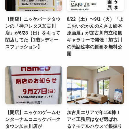
【閉店】ニッケパークタウ
8/22（土）〜9/1（火）「よ
ンの「神戸レタス加古川
こおいのかんのんさま絵本
店」が6/28（日）をもって
原画展」が加古川市立松風
閉店してた【1階レディー
ギャラリーで開催！加古川
スファッション】
の民話絵本の原画を無料公
開
【閉店】ニッケのゲームセ
加古川エリアで年150棟！
ンターナムコニッケパーク
アイ工務店はなぜ選ばれ
タウン加古川店が
る？モデルハウスで根掘り