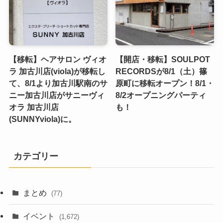
【移転】ヘアサロン ヴィオ
【開店・移転】SOULPOT
ラ 加古川店(viola)が移転し
RECORDSが8/1（土）篠
て、8/1より加古川駅南のサ
原町に移転オープン！8/1・
ニー加古川店がサニーヴィ
8/2オープニングパーティ
オラ 加古川店
も！
(SUNNYviola)に。
カテゴリー
まとめ
(77)
イベント
(1,672)