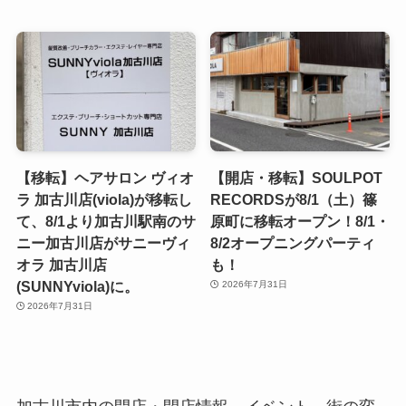
【移転】ヘアサロン ヴィオ
【開店・移転】SOULPOT
ラ 加古川店(viola)が移転し
RECORDSが8/1（土）篠
て、8/1より加古川駅南のサ
原町に移転オープン！8/1・
ニー加古川店がサニーヴィ
8/2オープニングパーティ
オラ 加古川店
も！
(SUNNYviola)に。
2026年7月31日
2026年7月31日