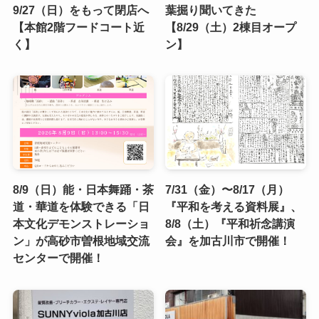
9/27（日）をもって閉店へ
葉掘り聞いてきた
【本館2階フードコート近
【8/29（土）2棟目オープ
く】
ン】
8/9（日）能・日本舞踊・茶
7/31（金）〜8/17（月）
道・華道を体験できる「日
『平和を考える資料展』、
本文化デモンストレーショ
8/8（土）『平和祈念講演
ン」が高砂市曽根地域交流
会』を加古川市で開催！
センターで開催！