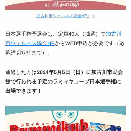
加古川市ウェルネス協会HP
より
日本選手権予選会は、定員40人（抽選）で
加古川
市ウェルネス協会HP
からWEB申込が必要です（応
募締切1/31まで）。
通過した方は
2024年5月5日（日）に加古川市民会
館で行われる予定のラミィキューブ日本選手権に
出場できます！