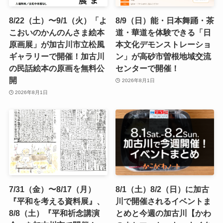
8/22（土）〜9/1（火）「よ
8/9（日）能・日本舞踊・茶
こおいのかんのんさま絵本
道・華道を体験できる「日
原画展」が加古川市立松風
本文化デモンストレーショ
ギャラリーで開催！加古川
ン」が高砂市曽根地域交流
の民話絵本の原画を無料公
センターで開催！
開
2026年8月1日
2026年8月1日
7/31（金）〜8/17（月）
8/1（土）8/2（日）に加古
『平和を考える資料展』、
川で開催されるイベントま
8/8（土）『平和祈念講演
とめと今週の加古川【かわ