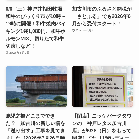
8/8（土）神戸井相田牧場
加古川市のふるさと納税が
和牛のびっくり市が10時～
「さとふる」でも2026年6
13時に開催！和牛焼肉バイ
月から受付スタート！
キング1袋1,080円、和牛ホ
2026年8月2日
ルモンMIX、切りたて和牛
切落しなど！
2026年8月6日
鹿児之橋どこまででき
【閉店】ニッケパークタウ
た？ 加古川の新しい橋を
ンの「神戸レタス加古川
「送り出す」工事を見てき
店」が6/28（日）をもって
ました【2026年7月26日時
閉店してた【1階レディー