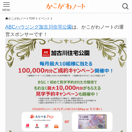
MENU
かこがわノートTOP
イベント
ABCハウジング加古川住宅公園
は、かこがわノートの運
営スポンサーです！