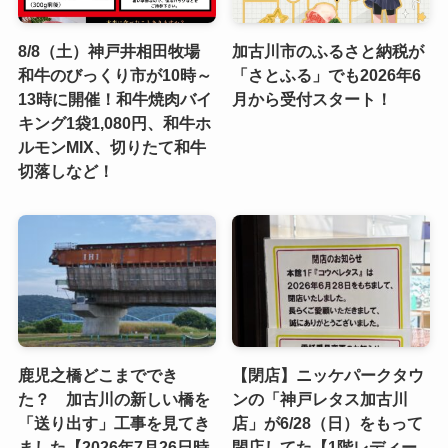
8/8（土）神戸井相田牧場
加古川市のふるさと納税が
和牛のびっくり市が10時～
「さとふる」でも2026年6
13時に開催！和牛焼肉バイ
月から受付スタート！
キング1袋1,080円、和牛ホ
ルモンMIX、切りたて和牛
切落しなど！
鹿児之橋どこまででき
【閉店】ニッケパークタウ
た？ 加古川の新しい橋を
ンの「神戸レタス加古川
「送り出す」工事を見てき
店」が6/28（日）をもって
ました【2026年7月26日時
閉店してた【1階レディー