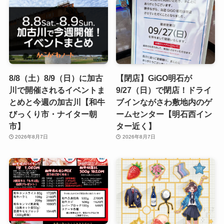
8/8（土）8/9（日）に加古
【閉店】GiGO明石が
川で開催されるイベントま
9/27（日）で閉店！ドライ
とめと今週の加古川【和牛
ブインながさわ敷地内のゲ
びっくり市・ナイター朝
ームセンター【明石西イン
市】
ター近く】
2026年8月7日
2026年8月7日