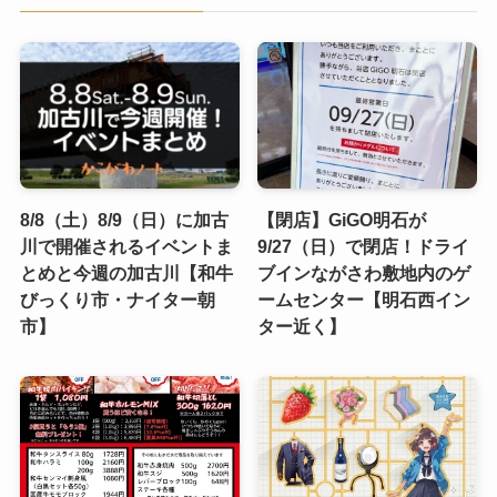
8/8（土）8/9（日）に加古
【閉店】GiGO明石が
川で開催されるイベントま
9/27（日）で閉店！ドライ
とめと今週の加古川【和牛
ブインながさわ敷地内のゲ
びっくり市・ナイター朝
ームセンター【明石西イン
市】
ター近く】