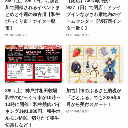
8/8（土）8/9（日）に加古
【閉店】GiGO明石が
川で開催されるイベントま
9/27（日）で閉店！ドライ
とめと今週の加古川【和牛
ブインながさわ敷地内のゲ
びっくり市・ナイター朝
ームセンター【明石西イン
市】
ター近く】
2026年8月7日
2026年8月7日
8/8（土）神戸井相田牧場
加古川市のふるさと納税が
和牛のびっくり市が10時～
「さとふる」でも2026年6
13時に開催！和牛焼肉バイ
月から受付スタート！
キング1袋1,080円、和牛ホ
2026年8月2日
ルモンMIX、切りたて和牛
切落しなど！