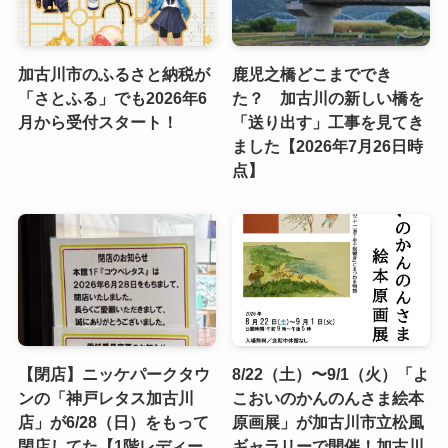
加古川市のふるさと納税が
鹿児之橋どこまででき
「さとふる」でも2026年6
た？ 加古川の新しい橋を
月から受付スタート！
「送り出す」工事を見てき
ました【2026年7月26日時
点】
【閉店】ニッケパークタウ
8/22（土）〜9/1（火）「よ
ンの「神戸レタス加古川
こおいのかんのんさま絵本
店」が6/28（日）をもって
原画展」が加古川市立松風
閉店してた【1階レディー
ギャラリーで開催！加古川