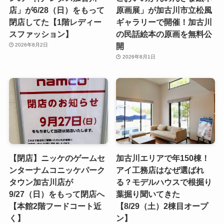
店」が6/28（日）をもって
原画展」が加古川市立松風
閉店してた【1階レディー
ギャラリーで開催！加古川
スファッション】
の民話絵本の原画を無料公
開
2026年8月2日
2026年8月1日
【閉店】ニッケのゲームセ
加古川エリアで年150棟！
ンターナムコニッケパーク
アイ工務店はなぜ選ばれ
タウン加古川店が
る？モデルハウスで根掘り
9/27（日）をもって閉店へ
葉掘り聞いてきた
【本館2階フードコート近
【8/29（土）2棟目オープ
く】
ン】