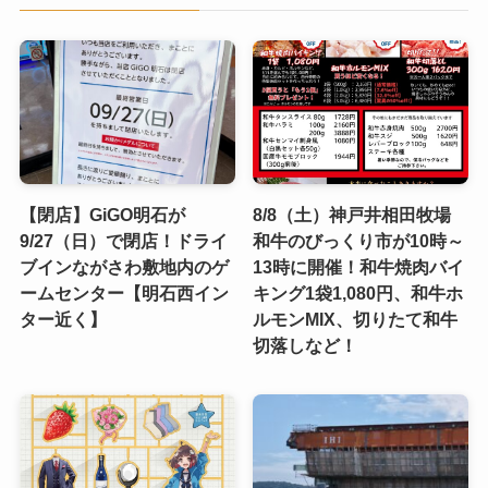
【閉店】GiGO明石が
8/8（土）神戸井相田牧場
9/27（日）で閉店！ドライ
和牛のびっくり市が10時～
ブインながさわ敷地内のゲ
13時に開催！和牛焼肉バイ
ームセンター【明石西イン
キング1袋1,080円、和牛ホ
ター近く】
ルモンMIX、切りたて和牛
切落しなど！