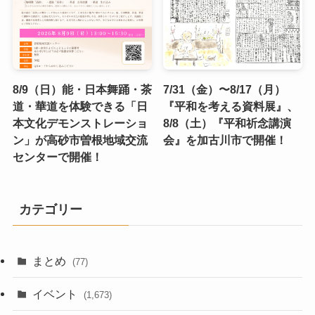
8/9（日）能・日本舞踊・茶
7/31（金）〜8/17（月）
道・華道を体験できる「日
『平和を考える資料展』、
本文化デモンストレーショ
8/8（土）『平和祈念講演
ン」が高砂市曽根地域交流
会』を加古川市で開催！
センターで開催！
カテゴリー
まとめ
(77)
イベント
(1,673)