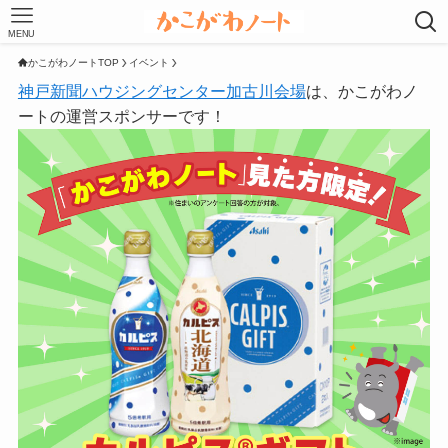
MENU
かこがわノートTOP
イベント
神戸新聞ハウジングセンター加古川会場
は、かこがわノ
ートの運営スポンサーです！