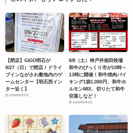
【閉店】GiGO明石が
8/8（土）神戸井相田牧場
9/27（日）で閉店！ドライ
和牛のびっくり市が10時～
ブインながさわ敷地内のゲ
13時に開催！和牛焼肉バイ
ームセンター【明石西イン
キング1袋1,080円、和牛ホ
ター近く】
ルモンMIX、切りたて和牛
切落しなど！
2026年8月7日
2026年8月6日