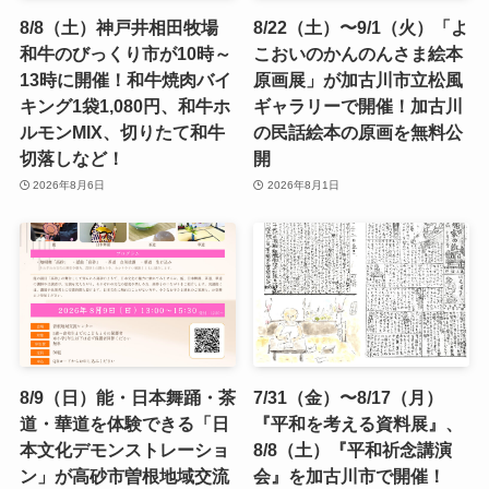
8/8（土）神戸井相田牧場
8/22（土）〜9/1（火）「よ
和牛のびっくり市が10時～
こおいのかんのんさま絵本
13時に開催！和牛焼肉バイ
原画展」が加古川市立松風
キング1袋1,080円、和牛ホ
ギャラリーで開催！加古川
ルモンMIX、切りたて和牛
の民話絵本の原画を無料公
切落しなど！
開
2026年8月6日
2026年8月1日
8/9（日）能・日本舞踊・茶
7/31（金）〜8/17（月）
道・華道を体験できる「日
『平和を考える資料展』、
本文化デモンストレーショ
8/8（土）『平和祈念講演
ン」が高砂市曽根地域交流
会』を加古川市で開催！