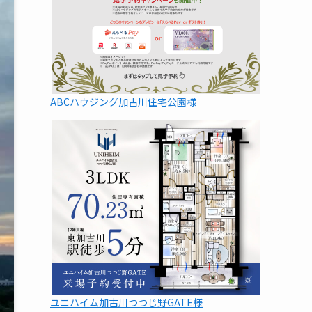
ABCハウジング加古川住宅公園様
ユニハイム加古川つつじ野GATE様