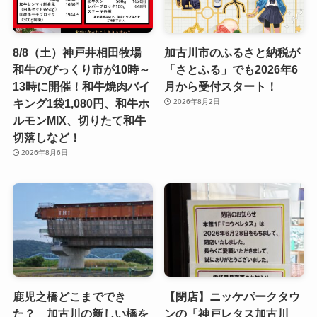
8/8（土）神戸井相田牧場
加古川市のふるさと納税が
和牛のびっくり市が10時～
「さとふる」でも2026年6
13時に開催！和牛焼肉バイ
月から受付スタート！
キング1袋1,080円、和牛ホ
2026年8月2日
ルモンMIX、切りたて和牛
切落しなど！
2026年8月6日
鹿児之橋どこまででき
【閉店】ニッケパークタウ
た？ 加古川の新しい橋を
ンの「神戸レタス加古川