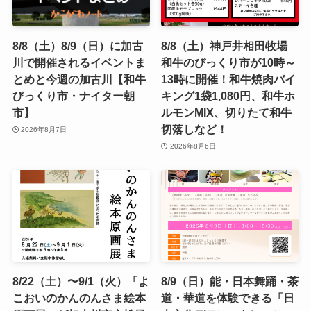
8/8（土）8/9（日）に加古
8/8（土）神戸井相田牧場
川で開催されるイベントま
和牛のびっくり市が10時～
とめと今週の加古川【和牛
13時に開催！和牛焼肉バイ
びっくり市・ナイター朝
キング1袋1,080円、和牛ホ
市】
ルモンMIX、切りたて和牛
切落しなど！
2026年8月7日
2026年8月6日
8/22（土）〜9/1（火）「よ
8/9（日）能・日本舞踊・茶
こおいのかんのんさま絵本
道・華道を体験できる「日