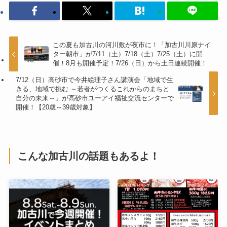
この夏も加古川の河川敷が夜市に！「加古川川原ナイ
ター朝市」が7/11（土）7/18（土）7/25（土）に開
催！8月も開催予定！7/26（日）から土日連続開催！
7/12（日）高砂市で今井絵理子さん講演会「地域で生
きる、地域で挑む ～若者がつくるこれからのまちと
自分の未来～」が高砂市ユーアイ福祉交流センターで
開催！【20歳～39歳対象】
こんな加古川の話題もあるよ！