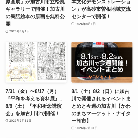
原画展」が加古川市立松風
本文化デモンストレーショ
ギャラリーで開催！加古川
ン」が高砂市曽根地域交流
の民話絵本の原画を無料公
センターで開催！
開
2026年8月1日
2026年8月1日
7/31（金）〜8/17（月）
8/1（土）8/2（日）に加古
『平和を考える資料展』、
川で開催されるイベントま
8/8（土）『平和祈念講演
とめと今週の加古川【かわ
会』を加古川市で開催！
のまちマーケット・ナイタ
ー朝市】
2026年7月31日
2026年7月31日