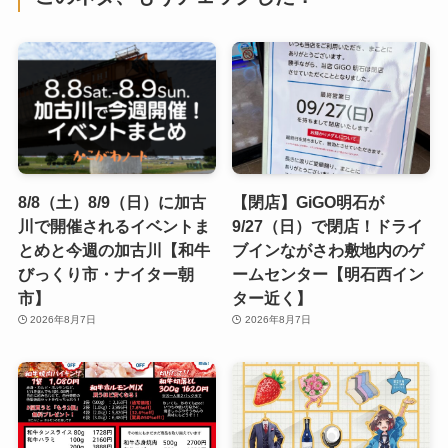
8/8（土）8/9（日）に加古
【閉店】GiGO明石が
川で開催されるイベントま
9/27（日）で閉店！ドライ
とめと今週の加古川【和牛
ブインながさわ敷地内のゲ
びっくり市・ナイター朝
ームセンター【明石西イン
市】
ター近く】
2026年8月7日
2026年8月7日