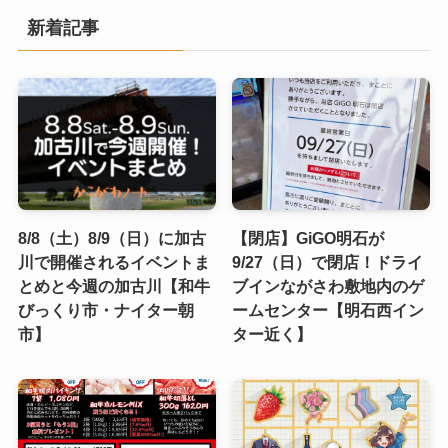
新着記事
8/8（土）8/9（日）に加古
【閉店】GiGO明石が
川で開催されるイベントま
9/27（日）で閉店！ドライ
とめと今週の加古川【和牛
ブインながさわ敷地内のゲ
びっくり市・ナイター朝
ームセンター【明石西イン
市】
ター近く】