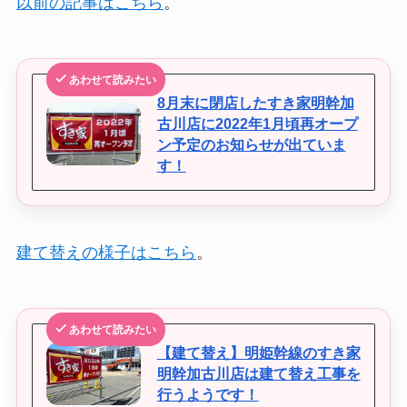
以前の記事はこちら
。
あわせて読みたい
8月末に閉店したすき家明幹加
古川店に2022年1月頃再オープ
ン予定のお知らせが出ていま
す！
建て替えの様子はこちら
。
あわせて読みたい
【建て替え】明姫幹線のすき家
明幹加古川店は建て替え工事を
行うようです！