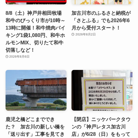
8/8（土）神戸井相田牧場
加古川市のふるさと納税が
和牛のびっくり市が10時～
「さとふる」でも2026年6
13時に開催！和牛焼肉バイ
月から受付スタート！
キング1袋1,080円、和牛ホ
2026年8月2日
ルモンMIX、切りたて和牛
切落しなど！
2026年8月6日
鹿児之橋どこまででき
【閉店】ニッケパークタウ
た？ 加古川の新しい橋を
ンの「神戸レタス加古川
「送り出す」工事を見てき
店」が6/28（日）をもって