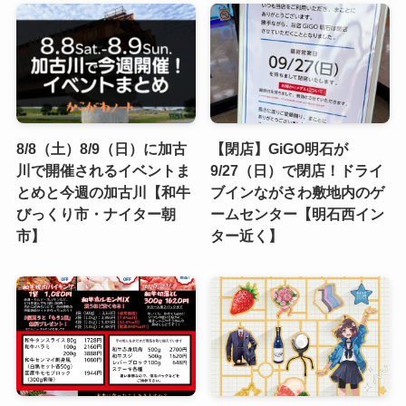
8/8（土）8/9（日）に加古
【閉店】GiGO明石が
川で開催されるイベントま
9/27（日）で閉店！ドライ
とめと今週の加古川【和牛
ブインながさわ敷地内のゲ
びっくり市・ナイター朝
ームセンター【明石西イン
市】
ター近く】