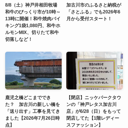
8/8（土）神戸井相田牧場
加古川市のふるさと納税が
和牛のびっくり市が10時～
「さとふる」でも2026年6
13時に開催！和牛焼肉バイ
月から受付スタート！
キング1袋1,080円、和牛ホ
ルモンMIX、切りたて和牛
切落しなど！
鹿児之橋どこまででき
【閉店】ニッケパークタウ
た？ 加古川の新しい橋を
ンの「神戸レタス加古川
「送り出す」工事を見てき
店」が6/28（日）をもって
ました【2026年7月26日時
閉店してた【1階レディー
点】
スファッション】