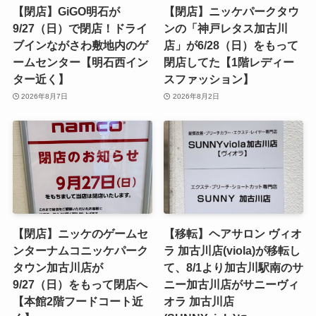
【閉店】GiGO明石が
【閉店】ニッケパークタウ
9/27（日）で閉店！ドライ
ンの「神戸レタス加古川
ブインながさわ敷地内のゲ
店」が6/28（日）をもって
ームセンター【明石西イン
閉店してた【1階レディー
ター近く】
スファッション】
2026年8月7日
2026年8月2日
【閉店】ニッケのゲームセ
【移転】ヘアサロン ヴィオ
ンターナムコニッケパーク
ラ 加古川店(viola)が移転し
タウン加古川店が
て、8/1より加古川駅南のサ
9/27（日）をもって閉店へ
ニー加古川店がサニーヴィ
【本館2階フードコート近
オラ 加古川店