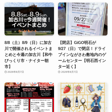
8/8（土）8/9（日）に加古
【閉店】GiGO明石が
川で開催されるイベントま
9/27（日）で閉店！ドライ
とめと今週の加古川【和牛
ブインながさわ敷地内のゲ
びっくり市・ナイター朝
ームセンター【明石西イン
市】
ター近く】
2026年8月7日
2026年8月7日