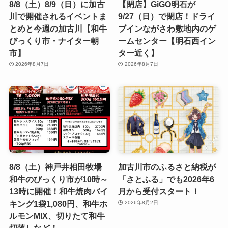
8/8（土）8/9（日）に加古
【閉店】GiGO明石が
川で開催されるイベントま
9/27（日）で閉店！ドライ
とめと今週の加古川【和牛
ブインながさわ敷地内のゲ
びっくり市・ナイター朝
ームセンター【明石西イン
市】
ター近く】
2026年8月7日
2026年8月7日
8/8（土）神戸井相田牧場
加古川市のふるさと納税が
和牛のびっくり市が10時～
「さとふる」でも2026年6
13時に開催！和牛焼肉バイ
月から受付スタート！
キング1袋1,080円、和牛ホ
2026年8月2日
ルモンMIX、切りたて和牛
切落しなど！