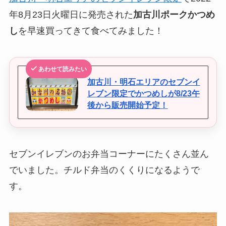
年8月23日火曜日に発売された
加古川ポークかつめ
し
を早速買ってきて食べてみました！
あわせて読みたい
加古川・明石エリアのセブンイ
レブン限定でかつめしが8/23午
後から販売開始予定！
セブンイレブンのお弁当コーナーにたくさん並ん
でいました。チルド弁当のくくりになるようで
す。