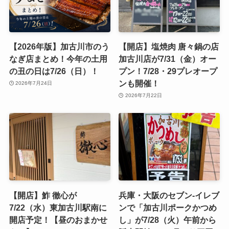
【2026年版】加古川市のう
【開店】塩焼肉 唐々鍋の店
なぎ店まとめ！今年の土用
加古川店が7/31（金）オー
の丑の日は7/26（日）！
プン！7/28・29プレオープ
ンも開催！
2026年7月24日
2026年7月22日
【開店】鮓 徹心が
兵庫・大阪のセブン-イレブ
7/22（水）東加古川駅南に
ンで「加古川ポークかつめ
開店予定！【昼のおまかせ
し」が7/28（火）午前から