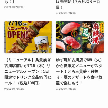
も！】
販売開始！7ヵ月ぶり三回
目！
2026年7月21日
2026年7月20日
【リニューアル】鳥貴族 加
ゆず庵加古川店で6/9（火）
古川駅前店が7/16（木）リ
から夏限定メニューがスタ
ニューアルオープン！1日
ート！とろ三貫盛・鰻握
限定でドリンク全品99円セ
り・夏のデザートを食べ放
ール！（税込108円）
題で楽しもう！
2026年7月11日
2026年7月11日