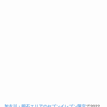
加古川・明石エリアのセブンイレブン限定
で2022