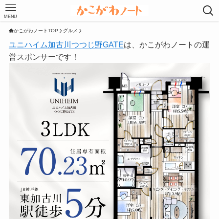
MENU
かこがわノートTOP
グルメ
ユニハイム加古川つつじ野GATE
は、かこがわノートの運
営スポンサーです！