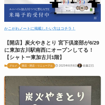
かこがわノートに掲載したい方はコチラ！
【開店】炭火やきとり 宮下倶楽部が6/29
に東加古川駅南西にオープンしてる！
【シャトー東加古川1階】
2025年8月8日
佐藤正巳
グルメ
開店・閉店・リニューアル