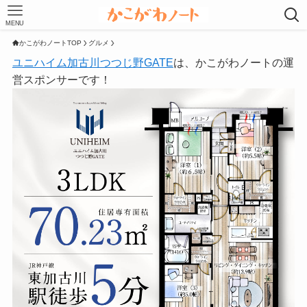
MENU
かこがわノートTOP
グルメ
ユニハイム加古川つつじ野GATE
は、かこがわノートの運
営スポンサーです！