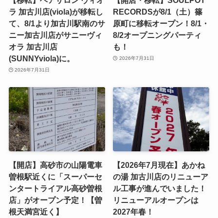
ラ 加古川店(viola)が移転し
RECORDSが8/1（土）篠
て、8/1より加古川駅南のサ
原町に移転オープン！8/1・
ニー加古川店がサニーヴィ
8/2オープニングパーティ
オラ 加古川店
も！
(SUNNYviola)に。
2026年7月31日
2026年7月31日
【開店】高砂市の山陽電車
【2026年7月現在】あかね
曽根駅近くに「スーパーセ
の湯 加古川店のリニューア
ンタートライアル高砂曽根
ル工事が進んでいました！
店」がオープン予定！【曽
リニューアルオープンは
根天満宮近く】
2027年春！