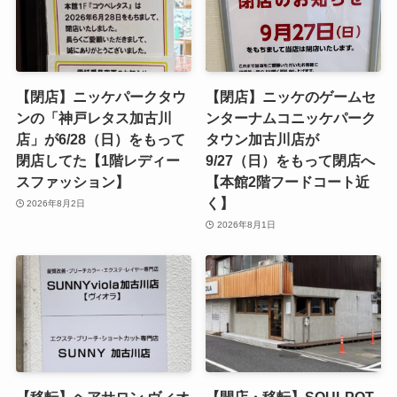
【閉店】ニッケパークタウ
【閉店】ニッケのゲームセ
ンの「神戸レタス加古川
ンターナムコニッケパーク
店」が6/28（日）をもって
タウン加古川店が
閉店してた【1階レディー
9/27（日）をもって閉店へ
スファッション】
【本館2階フードコート近
く】
2026年8月2日
2026年8月1日
【移転】ヘアサロン ヴィオ
【開店・移転】SOULPOT