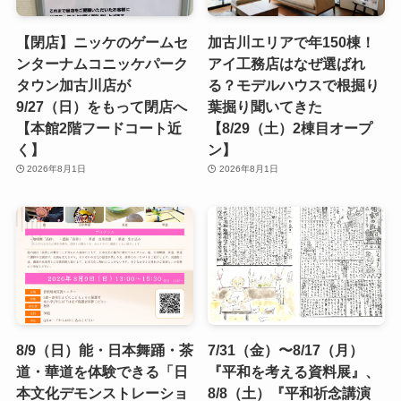
【閉店】ニッケのゲームセ
加古川エリアで年150棟！
ンターナムコニッケパーク
アイ工務店はなぜ選ばれ
タウン加古川店が
る？モデルハウスで根掘り
9/27（日）をもって閉店へ
葉掘り聞いてきた
【本館2階フードコート近
【8/29（土）2棟目オープ
く】
ン】
2026年8月1日
2026年8月1日
8/9（日）能・日本舞踊・茶
7/31（金）〜8/17（月）
道・華道を体験できる「日
『平和を考える資料展』、
本文化デモンストレーショ
8/8（土）『平和祈念講演