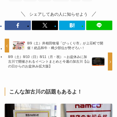
シェアしてあの人に知らせよう
8/9（土）井相田牧場「びっくり市」が上荘町で開
催！絶品和牛・稀少部位が勢ぞろい！
8/9（土）8/10（日）8/11（月・祝）～お盆休みに加
古川で開催されるイベントまとめと今週の加古川【山
の日からのお盆休み拡大版】
こんな加古川の話題もあるよ！