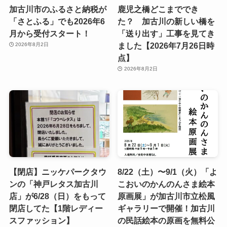
加古川市のふるさと納税が
鹿児之橋どこまででき
「さとふる」でも2026年6
た？ 加古川の新しい橋を
月から受付スタート！
「送り出す」工事を見てき
ました【2026年7月26日時
2026年8月2日
点】
2026年8月2日
【閉店】ニッケパークタウ
8/22（土）〜9/1（火）「よ
ンの「神戸レタス加古川
こおいのかんのんさま絵本
店」が6/28（日）をもって
原画展」が加古川市立松風
閉店してた【1階レディー
ギャラリーで開催！加古川
スファッション】
の民話絵本の原画を無料公