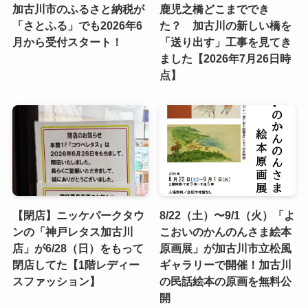
加古川市のふるさと納税が
鹿児之橋どこまででき
「さとふる」でも2026年6
た？ 加古川の新しい橋を
月から受付スタート！
「送り出す」工事を見てき
ました【2026年7月26日時
点】
【閉店】ニッケパークタウ
8/22（土）〜9/1（火）「よ
ンの「神戸レタス加古川
こおいのかんのんさま絵本
店」が6/28（日）をもって
原画展」が加古川市立松風
閉店してた【1階レディー
ギャラリーで開催！加古川
スファッション】
の民話絵本の原画を無料公
開