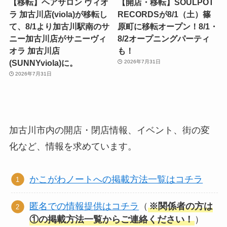
【移転】ヘアサロン ヴィオ
【開店・移転】SOULPOT
ラ 加古川店(viola)が移転し
RECORDSが8/1（土）篠
て、8/1より加古川駅南のサ
原町に移転オープン！8/1・
ニー加古川店がサニーヴィ
8/2オープニングパーティ
オラ 加古川店
も！
(SUNNYviola)に。
2026年7月31日
2026年7月31日
加古川市内の開店・閉店情報、イベント、街の変
化など、情報を求めています。
かこがわノートへの掲載方法一覧はコチラ
匿名での情報提供はコチラ
（
※関係者の方は
①の掲載方法一覧からご連絡ください！
）