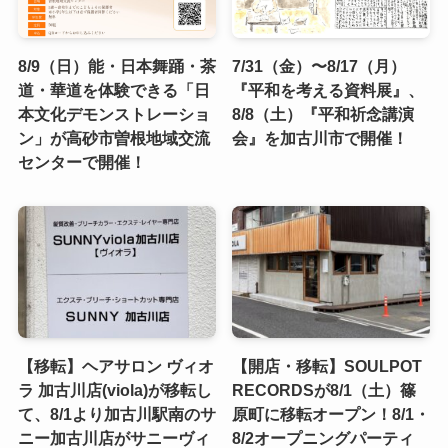
8/9（日）能・日本舞踊・茶
7/31（金）〜8/17（月）
道・華道を体験できる「日
『平和を考える資料展』、
本文化デモンストレーショ
8/8（土）『平和祈念講演
ン」が高砂市曽根地域交流
会』を加古川市で開催！
センターで開催！
【移転】ヘアサロン ヴィオ
【開店・移転】SOULPOT
ラ 加古川店(viola)が移転し
RECORDSが8/1（土）篠
て、8/1より加古川駅南のサ
原町に移転オープン！8/1・
ニー加古川店がサニーヴィ
8/2オープニングパーティ