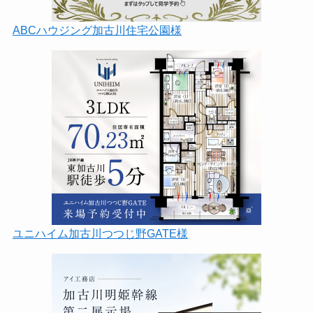
ABCハウジング加古川住宅公園様
ユニハイム加古川つつじ野GATE様