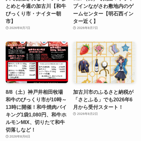
とめと今週の加古川【和牛
ブインながさわ敷地内のゲ
びっくり市・ナイター朝
ームセンター【明石西イン
市】
ター近く】
2026年8月7日
2026年8月7日
8/8（土）神戸井相田牧場
加古川市のふるさと納税が
和牛のびっくり市が10時～
「さとふる」でも2026年6
13時に開催！和牛焼肉バイ
月から受付スタート！
キング1袋1,080円、和牛ホ
2026年8月2日
ルモンMIX、切りたて和牛
切落しなど！
2026年8月6日