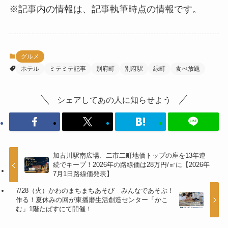
※記事内の情報は、記事執筆時点の情報です。
グルメ
ホテル
ミテミテ記事
別府町
別府駅
緑町
食べ放題
シェアしてあの人に知らせよう
加古川駅南広場、二市二町地価トップの座を13年連
続でキープ！2026年の路線価は28万円/㎡に【2026年
7月1日路線価発表】
7/28（火）かわのまちまちあそび みんなであそぶ！
作る！夏休みの回が東播磨生活創造センター「かこ
む」1階たぱすにて開催！