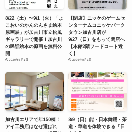
8/22（土）〜9/1（火）「よ
【閉店】ニッケのゲームセ
こおいのかんのんさま絵本
ンターナムコニッケパーク
原画展」が加古川市立松風
タウン加古川店が
ギャラリーで開催！加古川
9/27（日）をもって閉店へ
の民話絵本の原画を無料公
【本館2階フードコート近
開
く】
2026年8月1日
2026年8月1日
加古川エリアで年150棟！
8/9（日）能・日本舞踊・茶
アイ工務店はなぜ選ばれ
道・華道を体験できる「日