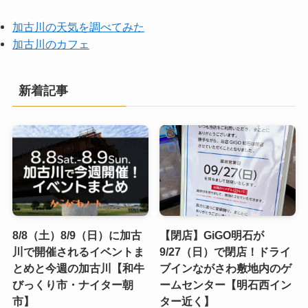
加古川の天気を調べてみた
加古川のカフェ
新着記事
8/8（土）8/9（日）に加古
【閉店】GiGO明石が
川で開催されるイベントま
9/27（日）で閉店！ドライ
とめと今週の加古川【和牛
ブインながさわ敷地内のゲ
びっくり市・ナイター朝
ームセンター【明石西イン
市】
ター近く】