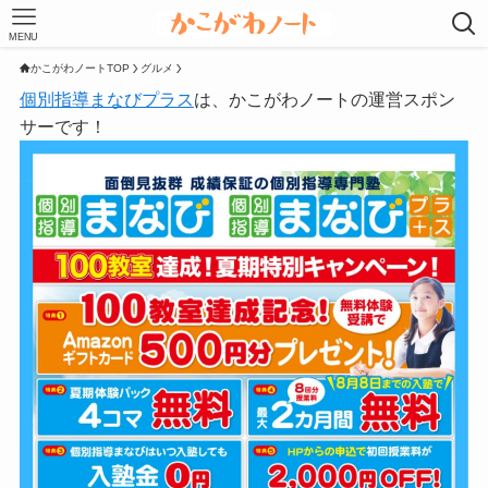
MENU
かこがわノートTOP
グルメ
個別指導まなびプラス
は、かこがわノートの運営スポン
サーです！