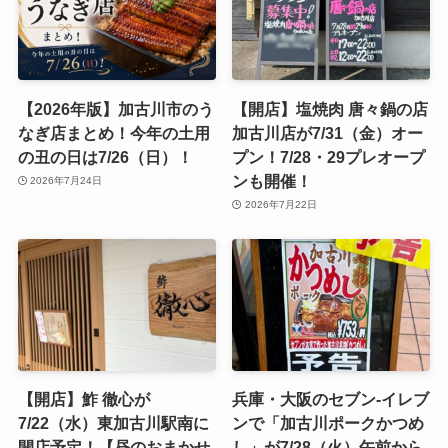
【2026年版】加古川市のう
【開店】塩焼肉 唐々鍋の店
なぎ店まとめ！今年の土用
加古川店が7/31（金）オー
の丑の日は7/26（日）！
プン！7/28・29プレオープ
ンも開催！
2026年7月24日
2026年7月22日
【開店】鮓 徹心が
兵庫・大阪のセブン-イレブ
7/22（水）東加古川駅南に
ンで「加古川ポークかつめ
開店予定！【昼のおまかせ
し」が7/28（火）午前から